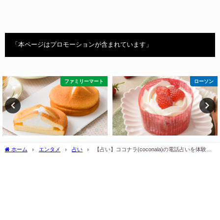
「本ページはプロモーションが含まれています」
ファミリーマート
ローソン
ホーム
エンタメ
占い
【占い】ココナラ(coconala)の電話占いを体験し
てみた！口コミや評判は？