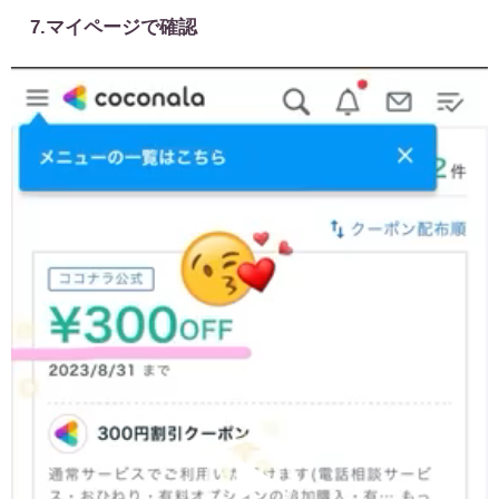
7.マイページで確認
動
画
プ
レ
ー
ヤ
ー