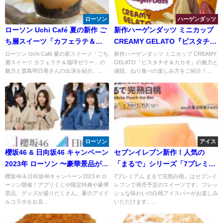
ローソン
ハーゲンダッツ
ローソン Uchi Café 夏の新作 ご
新作ハーゲンダッツ ミニカップ
ち層スイーツ「カフェラテ＆珈
CREAMY GELATO『ピスタチオ
琲ゼリー」が発売
＆カカオ』で夏の贅沢スイーツ
ローソン Uchi Café 夏の新スイーツ「ごち
新作ハーゲンダッツ ミニカップ CREAMY
層スイーツ カフェラテ＆珈琲ゼリー」の
GELATO『ピスタチオ＆カカオ』の魅力と
体験！期間限定のリッチな味わ
魅力と貴島明日香さんの出演を紹介。...
値段、ねり食べの楽しみ方をご紹介！...
いに酔いしれよう
ローソン
アイス
櫻坂46 & 日向坂46 キャンペーン
セブンイレブン新作！人気の
2023年 ローソン 〜豪華景品が当
「まるで」シリーズ「7プレミア
たるローソンアプリくじジャン
ム まるで完熟白桃」が登場！
櫻坂46＆日向坂46キャンペーン2023 in ロ
7プレミアム まるで完熟白桃」はセブンイ
ーソン開催！アプリくじや限定特典や豪華
レブンで発売予定のスイーツです。フレッ
ボが開催！
景品、グッズが盛りだくさん。夏のアイド
シュな味わいの白桃アイスバーがお楽しみ
ルコラボをお見...
いただけます。...