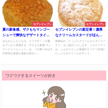
セブンイレブン
セブンイレブン
夏の新食感、ザクもちマンゴー
セブンイレブンの新定番！濃厚
シューで爽快なデザートタイ
なクリームカスタードがほんの
ム
り甘いドーナツに絶妙なバラン
みなさんこんにちは、ピコです！この夏、
新商品の「たっぷりクリームカスタードー
セブンから登場する「ザクもち食感 マン
ナツ」をご紹介いたします。このドーナツ
スで調和
ゴークリームシュー」は、一口食べればそ
は、ふんわりとした食感のドーナツ生地に
の特別な食感と絶妙な味わい...
たっぷりのクリームがサンド...
ワクワクするスイーツが好き