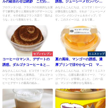
ルの組合わせは絶妙 こだわり
誘惑。ジューシーメロンパンで
のフロランタン
涼やかな一刻を。メロンジャム
フロランタンは、フランスの伝統的なお菓
みなさんこんにちは、ピコです！ローソン
子で豪華な香りと風味を持つデザートにな
が贈る新たな魅力、それが「ジューシーメ
＆ホイップ
ります。その名前はフランス語で「花のよ
ロンパン メロンジャム＆ホイップ」で
うな」という意味だそう。見...
す。このスイーツは、まるで夏...
セブンイレブン
ミニストップ
コーヒーロマンス、デザートの
夏の風味、マンゴーの誘惑。濃
誘惑。ダルゴナコーヒー＆とろ
厚プリンで涼やかな一口 マン
けるミルクプリン。
ゴープリン
みなさんこんにちは、ピコです！セブンイ
みなさんこんにちは、ピコです！ミニスト
レブンから登場した新商品、「ダルゴナコ
ップから、心躍る夏の新スイーツ、「マン
ーヒー＆とろけるミルクプリン」は、コー
ゴープリン」が登場しました。この一品
ヒーとデザートの最高の組み...
は、マンゴーの爽やかな風味を...