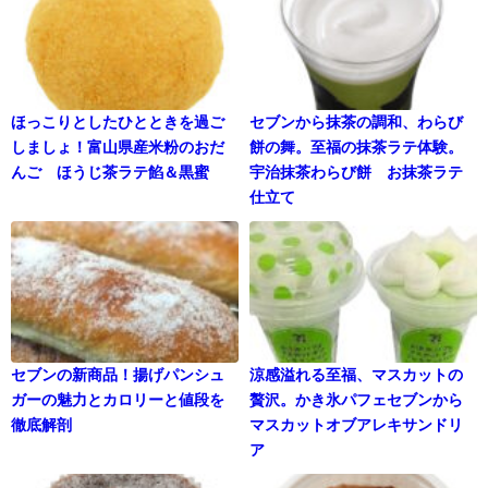
ほっこりとしたひとときを過ご
セブンから抹茶の調和、わらび
しましょ！富山県産米粉のおだ
餅の舞。至福の抹茶ラテ体験。
んご ほうじ茶ラテ餡＆黒蜜
宇治抹茶わらび餅 お抹茶ラテ
仕立て
セブンの新商品！揚げパンシュ
涼感溢れる至福、マスカットの
ガーの魅力とカロリーと値段を
贅沢。かき氷パフェセブンから
徹底解剖
マスカットオブアレキサンドリ
ア