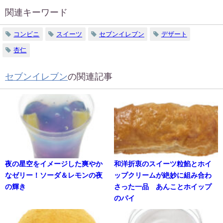
関連キーワード
コンビニ
スイーツ
セブンイレブン
デザート
杏仁
セブンイレブン
の関連記事
夜の星空をイメージした爽やか
和洋折衷のスイーツ粒餡とホイ
なゼリー！ソーダ＆レモンの夜
ップクリームが絶妙に組み合わ
の輝き
さった一品 あんことホイップ
のパイ