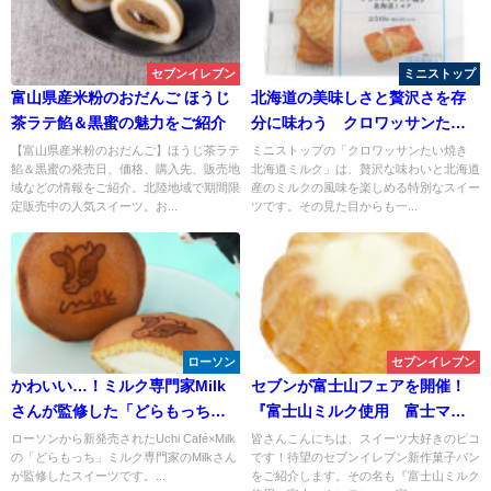
セブンイレブン
ミニストップ
富山県産米粉のおだんご ほうじ
北海道の美味しさと贅沢さを存
茶ラテ餡＆黒蜜の魅力をご紹介
分に味わう クロワッサンたい
焼き 北海道ミルク
【富山県産米粉のおだんご】ほうじ茶ラテ
ミニストップの「クロワッサンたい焼き
餡＆黒蜜の発売日、価格、購入先、販売地
北海道ミルク」は、贅沢な味わいと北海道
域などの情報をご紹介。北陸地域で期間限
産のミルクの風味を楽しめる特別なスイー
定販売中の人気スイーツ。お...
ツです。その見た目からも一...
ローソン
セブンイレブン
かわいい…！ミルク専門家Milk
セブンが富士山フェアを開催！
さんが監修した「どらもっち」
『富士山ミルク使用 富士マウ
がローソンから発売♪
ンテン』が発売されました！
ローソンから新発売されたUchi Café×Milk
皆さんこんにちは、スイーツ大好きのピコ
の「どらもっち」ミルク専門家のMilkさん
です！待望のセブンイレブン新作菓子パン
が監修したスイーツです。...
をご紹介します。その名も『富士山ミルク