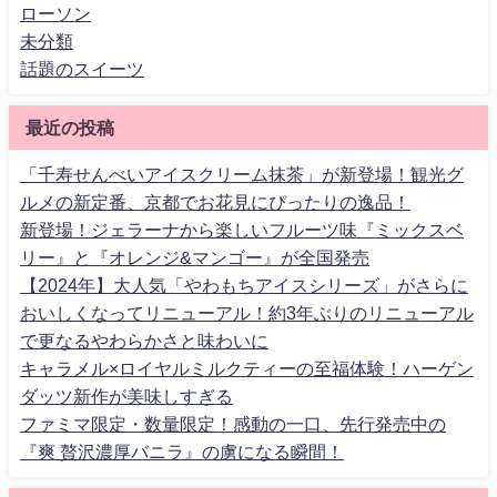
ローソン
未分類
話題のスイーツ
最近の投稿
「千寿せんべいアイスクリーム抹茶」が新登場！観光グ
ルメの新定番、京都でお花見にぴったりの逸品！
新登場！ジェラーナから楽しいフルーツ味『ミックスベ
リー』と『オレンジ&マンゴー』が全国発売
【2024年】大人気「やわもちアイスシリーズ」がさらに
おいしくなってリニューアル！約3年ぶりのリニューアル
で更なるやわらかさと味わいに
キャラメル×ロイヤルミルクティーの至福体験！ハーゲン
ダッツ新作が美味しすぎる
ファミマ限定・数量限定！感動の一口、先行発売中の
『爽 贅沢濃厚バニラ』の虜になる瞬間！