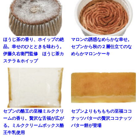
ほうじ茶の香り、ホイップの絶
マロンの誘惑なめらかな幸せ。
品。幸せのひとときを味わう。
セブンから秋の２層仕立てのな
伊藤久右衛門監修 ほうじ茶カ
めらかマロンケーキ
ステラ＆ホイップ
セブンの酪王の至極ミルククリ
セブンよりもちもちの至福ココ
ームの香り。贅沢な舌福が広が
ナッツバターの贅沢ココナッツ
る。ミルククリームボックス酪
バター餅が登場
王牛乳使用