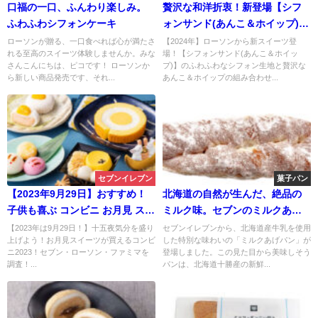
口福の一口、ふんわり楽しみ。
贅沢な和洋折衷！新登場【シフ
ふわふわシフォンケーキ
ォンサンド(あんこ＆ホイップ)】
の魅力
ローソンが贈る、一口食べれば心が満たさ
【2024年】ローソンから新スイーツ登
れる至高のスイーツ体験しませんか。みな
場！【シフォンサンド(あんこ＆ホイッ
さんこんにちは、ピコです！ ローソンか
プ)】のふわふわなシフォン生地と贅沢な
ら新しい商品発売です、それ...
あんこ＆ホイップの組み合わせ...
セブンイレブン
菓子パン
【2023年9月29日】おすすめ！
北海道の自然が生んだ、絶品の
子供も喜ぶ コンビニ お月見 スイ
ミルク味。セブンのミルクあげ
ーツ ♪セブン-イレブン • ファミ
パンで至福のひとときを。
【2023年は9月29日！】十五夜気分を盛り
セブンイレブンから、北海道産牛乳を使用
上げよう！お月見スイーツが買えるコンビ
した特別な味わいの「ミルクあげパン」が
マ・ローソンを調査！
ニ2023！セブン・ローソン・ファミマを
登場しました。この見た目から美味しそう
調査！...
パンは、北海道十勝産の新鮮...