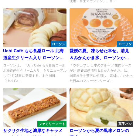
使用 富士マウンテン』。富...
ローソン
ローソン
Uchi Café もち食感ロール 北海
愛媛の夏、凍らせた幸せ。清見
道産生クリーム入り ローソンス
＆みかんかき氷、ローソンから
イーツ
涼と興奮の一杯。愛媛県産清見
ローソンは、「Uchi Café もち食感ロール
「ウチカフェ 日本のフルーツ 果肉ソース
北海道産生クリーム入り」をリニューアル
がけ 愛媛県産清見＆みかんかき氷」は、
＆みかんかき氷 135ml
して4月25日に発売する。また同日、
国産果汁を贅沢に使用し、素材にこだわっ
「Uchi Ca...
た日本のフルーツシリーズ...
ファミリーマート
菓子パン
サクサク生地と濃厚なキャラメ
ローソンから夏の風味メロンの