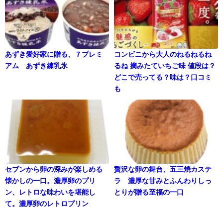
あずき愛好家に贈る、７プレミ
コンビニから大人のねるねるね
アム あずき練乳氷
るね 摘みたていちご味 値段は？
どこで売ってる？味は？口コミ
も
セブンから卵の深みが楽しめる
贅沢な卵の舞台、五三焼カステ
懐かしの一口。濃厚卵のプリ
ラ 濃厚な甘みとふんわりしっ
ン、レトロな味わいを堪能し
とりが贈る至福の一口
て。濃厚卵のレトロプリン