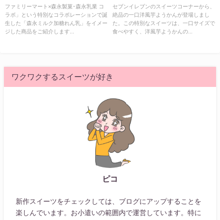
ごパフェが登場！
かん
ファミリーマート×森永製菓･森永乳業 コ
セブンイレブンのスイーツコーナーから、
ラボ」という特別なコラボレーションで誕
絶品の一口洋風芋ようかんが登場しまし
生した「森永ミルク加糖れん乳」をイメー
た。この特別なスイーツは、一口サイズで
ジした商品をご紹介します...
食べやすく、洋風芋ようかんの...
ワクワクするスイーツが好き
ピコ
新作スイーツをチェックしては、ブログにアップすることを
楽しんでいます。お小遣いの範囲内で運営しています。特に