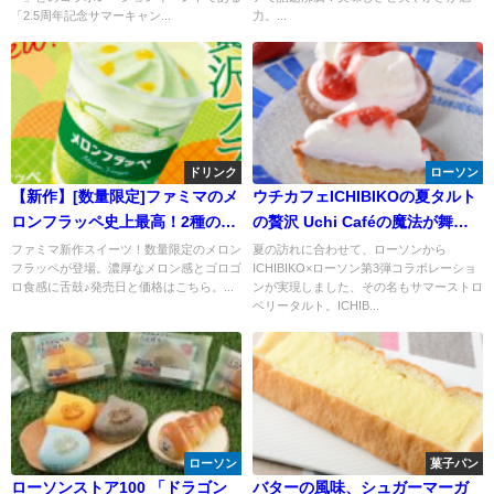
ペーン」8月22日（火）から開催
「2.5周年記念サマーキャン...
力。...
～
ドリンク
ローソン
【新作】[数量限定]ファミマのメ
ウチカフェICHIBIKOの夏タルト
ロンフラッペ史上最高！2種の濃
の贅沢 Uchi Caféの魔法が舞う
厚なメロン感とゴロゴロ食感に
サマーストロベリータルト
ファミマ新作スイーツ！数量限定のメロン
夏の訪れに合わせて、ローソンから
フラッペが登場。濃厚なメロン感とゴロゴ
ICHIBIKO×ローソン第3弾コラボレーショ
舌鼓♪
ロ食感に舌鼓♪発売日と価格はこちら。...
ンが実現しました、その名もサマーストロ
ベリータルト。ICHIB...
ローソン
菓子パン
ローソンストア100 「​ドラゴン
バターの風味、シュガーマーガ