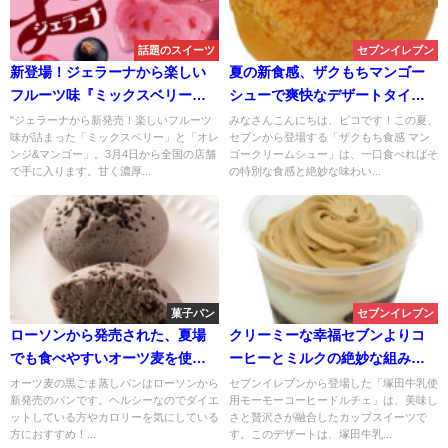
話題のスイーツ
セブンイレブン
新登場！ジェラーナから楽しい
夏の新食感、ザクもちマンゴー
フルーツ味『ミックスベリー』
シューで爽快なデザートタイ
と『オレンジ&マンゴー』が全国
ム
"ジェラーナから新発売！楽しいフルーツ
みなさんこんにちは、ピコです！この夏、
味が詰まった「ミックスベリー」と「オレ
セブンから登場する「ザクもち食感 マン
発売
ンジ&マンゴー」。3月4日から全国の店舗
ゴークリームシュー」は、一口食べればそ
で手に入ります。甘く濃厚...
の特別な食感と絶妙な味わい...
菓子パン
セブンイレブン
ローソンから発売された、夏場
クリーミーな幸福セブンよりコ
でも食べやすいオーツ麦を使用
ーヒーとミルクの絶妙な組み合
した黒ごま蒸しパン
わせ。塚田牛乳使用モーモーコ
オーツ麦の黒ごま蒸しパンはローソンから
セブンイレブンから登場した「塚田牛乳使
新発売のパンです。ヘルシーなのでダイエ
用モーモーコーヒードルチェ」は、美味し
ーヒードルチェ
ットしている方やカロリーを気にしている
さと贅沢さが融合したカップスイーツで
方におすすめ！...
す。このデザートは、塚田牛乳...