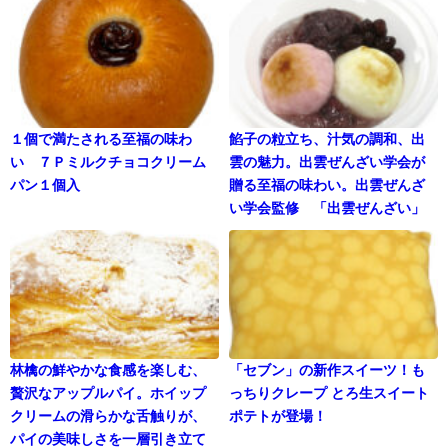
１個で満たされる至福の味わ
餡子の粒立ち、汁気の調和、出
い ７Ｐミルクチョコクリーム
雲の魅力。出雲ぜんざい学会が
パン１個入
贈る至福の味わい。出雲ぜんざ
い学会監修 「出雲ぜんざい」
林檎の鮮やかな食感を楽しむ、
「セブン」の新作スイーツ！も
贅沢なアップルパイ。ホイップ
っちりクレープ とろ生スイート
クリームの滑らかな舌触りが、
ポテトが登場！
パイの美味しさを一層引き立て