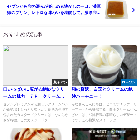
セブンから卵の深みが楽しめる懐かしの一口。濃厚
卵のプリン、レトロな味わいを堪能して。濃厚卵の
レトロプリン
おすすめの記事
菓子パン
ローソン
口いっぱいに広がる絶妙なクリ
和の贅沢、白玉とクリームの絶
ームの魅力 ７Ｐ クリームパ
妙ハーモニー！
ン１個入
セブンプレミアムから新しいクリームパン
みなさんこんにちは、ピコです！ファミリ
が新登場！しっとり柔らかい食感の生地で
ーマートから登場する「白玉クリームぜん
包まれたカスタードクリームは、なめらか
ざい」は、和洋折衷の素晴らしいデザート
さが特徴。このカスタードク...
です。この贅沢なスイーツは...