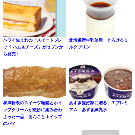
ハワイ生まれの「スイートブレ
北海道産牛乳使用 とろけるミ
ッド ハム＆チーズ」がセブンか
ルクプリン
ら発売！
和洋折衷のスイーツ粒餡とホイ
あずき愛好家に贈る、７プレミ
ップクリームが絶妙に組み合わ
アム あずき練乳氷
さった一品 あんことホイップ
のパイ