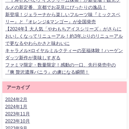
「千寿せんべいアイスクリーム抹茶」が新登場！観光グ
ルメの新定番、京都でお花見にぴったりの逸品！
新登場！ジェラーナから楽しいフルーツ味『ミックスベ
リー』と『オレンジ&マンゴー』が全国発売
【2024年】大人気「やわもちアイスシリーズ」がさらに
おいしくなってリニューアル！約3年ぶりのリニューアル
で更なるやわらかさと味わいに
キャラメル×ロイヤルミルクティーの至福体験！ハーゲン
ダッツ新作が美味しすぎる
ファミマ限定・数量限定！感動の一口、先行発売中の
『爽 贅沢濃厚バニラ』の虜になる瞬間！
アーカイブ
2024年2月
2024年1月
2023年11月
2023年10月
2023年9月