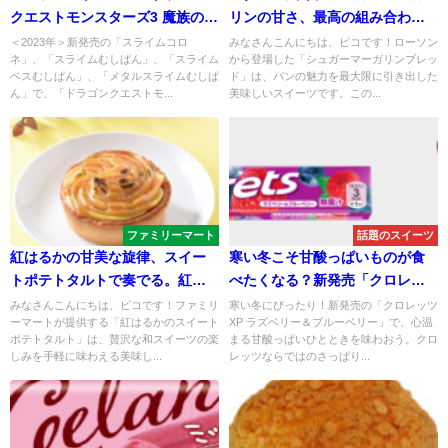
クエストモンスターズ3 魔族の王
リンの甘さ、最高の組み合わ
子とエルフの旅」発売記念！ロ
せ。シュガーマーガリンブレッ
＜2023年＞新発売の「スライムコロ
みなさんこんにちは、ピコです！ローソン
ネ」、「スライムむしぱん」、「スライム
から登場した「シュガーマーガリンブレッ
ーソンストア100に「スライムコ
ド
ベスむしぱん」、「メタルスライムむしぱ
ド」は、パンの魅力を最大限に引き出した
ロネ」「スライムむしぱん」が
ん」で、「ドラゴンクエストモ...
美味しいスイーツです。この...
登場！
ファミリーマート
話題のスイーツ
紅はるかの甘美な旋律、スイー
寒い冬こそ甘酸っぱいものが食
トポテトタルトで奏でる。紅は
べたくなる？新発売「クロレッ
るかのスイートポテトタルト
ツXP ラズベリー＆ブルーベリ
みなさんこんにちは、ピコです！ファミリ
寒い冬にぴったり！新発売の「クロレッツ
ーマートが提供する「紅はるかのスイート
XP ラズベリー＆ブルーベリー」で、心温
ー」
ポテトタルト」は、贅沢な和スイーツの楽
まる甘酸っぱいひとときを味わおう。クロ
しみを手軽に味わえる美味し...
レッツならではのさっぱり...