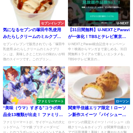
セブンイレブン
U-NEXT
気になるセブンの塚田牛乳使用
【31日間無料】U-NEXTとParavi
みたらしクリームのミルクプリ
が一体化！TBSとテレビ東京の
ン
魅力的なコンテンツを楽しむチ
セブンイレブンで販売されている「塚田牛
U-NEXTとParavi統合記念キャンペーン
乳使用 みたらしクリームのミルクプリ
中！映画からマンガまで楽しめる。31日
ャンス
ン」は、美味しさとこだわりの味わいが特
間無料トライアルで新しいエンタメを。
徴のスイーツです。このプリン...
TBSやテレビ東京の...
ファミリーマート
ローソン
“美味（ウマ）すぎる”コラボ商
関東甲信越エリア限定！ローソ
品全13種類が出走！ ファミリー
ン新作スイーツ「パイシュー
マート×ウマ娘 プリティーダービ
（白桃クリーム＆ホイップ）長
ファミリーマートが、サイゲームスの大ヒ
ローソンの限定スイーツ！パイシュー（白
ットゲーム「ウマ娘 プリティーダービ
桃クリーム＆ホイップ）が関東甲信越エリ
ー ～「2.5周年記念サマーキャン
野県産川中島白桃」が登場！
ー」とのコラボレーションイベントである
アで話題沸騰！美味しさと爽やかさが魅