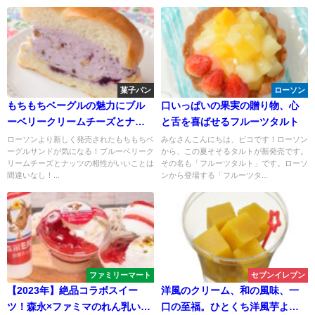
菓子パン
ローソン
もちもちベーグルの魅力にブル
口いっぱいの果実の贈り物、心
ーベリークリームチーズとナッ
と舌を喜ばせるフルーツタルト
ツの風味が加わり、絶品サンド
ローソンより新しく発売されたもちもちベ
みなさんこんにちは、ピコです！ローソン
ーグルサンドが気になる！ブルーベリーク
から、この夏そそるタルトが新発売です。
イッチローソンがより誕生
リームチーズとナッツの相性がいいことは
その名も「フルーツタルト」です。ローソ
間違いなし！...
ンから登場する「フルーツタ...
ファミリーマート
セブンイレブン
【2023年】絶品コラボスイー
洋風のクリーム、和の風味、一
ツ！森永×ファミマのれん乳いち
口の至福。ひとくち洋風芋よう