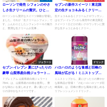
ローソンで発売 シフォンのやさ
セブンの新作スイーツ！東北限
しさ生クリームの贅沢。ひとつ
定の生チョコ＆みるくクリーム
の極上。
クロワッサンが登場！
ローソンから贅沢なスイーツ体験が登場し
生チョコ＆みるくクリームクロワッサン」
ました。それが「生クリームシフォン」で
はセブン-イレブンから発売中の東北限定
す。ふんわりとしたシフォンケーキの魅力
スイーツ！口どけの良いクロワッサンに贅
と、豊潤な生クリームが見事...
沢な生チョコとみるくクリー...
ジェラート
ドリンク
セブン-イレブン 夏にぴったりの
ハロハロのような食感と巨峰の
豪華 山梨県産白桃ジェラートが
風味が広がる！ミニストップか
登場！値段やカロリーもチェッ
らのむハロハロソーダ巨峰風味
７プレミアム 山梨県産白桃ジェラート
ミニストップから、夏にぴったりの爽やか
78ml」は、山梨県産の白桃を使用し、豊
な新商品が登場！「のむハロハロソーダ巨
ク！
で夏の涼しさを味わおう
かな味わいを楽しめます。暑い夏にぴった
峰風味」は、巨峰の豊かな風味が楽しめる
りの涼やかなスイーツです...
リフレッシュメントドリンク...