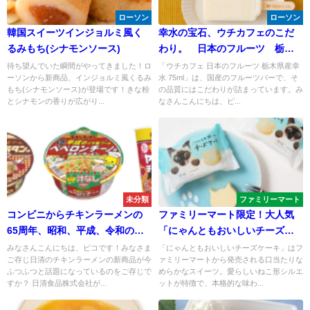
ローソン
ローソン
韓国スイーツインジョルミ風く
幸水の宝石、ウチカフェのこだ
るみもち(シナモンソース)
わり。 日本のフルーツ 栃木
県産幸水
待ち望んでいた瞬間がやってきました！ロ
「ウチカフェ 日本のフルーツ 栃木県産幸
ーソンから新商品、インジョルミ風くるみ
水 75ml」は、国産のフルーツバーで、そ
もち(シナモンソース)が登場です！きな粉
の品質にはこだわりが詰まっています。み
とシナモンの香りが広がり...
なさんこんにちは、ピ...
未分類
ファミリーマート
コンビニからチキンラーメンの
ファミリーマート限定！大人気
65周年、昭和、平成、令和の味
「にゃんともおいしいチーズケ
を一度に楽しむ特別な味わいが
ーキ」をご紹介
みなさんこんにちは、ピコです！みなさま
「にゃんともおいしいチーズケーキ」はフ
ご存じ日清のチキンラーメンの新商品が今
ァミリーマートから発売される口当たりな
トリプルで登場！
ふつふつと話題になっているのをご存じで
めらかなスイーツ。愛らしいねこ形シルエ
すか？ 日清食品株式会社が...
ットが特徴で、本格的な味わ...