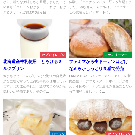
から、新たな美味しさが登場しました。そ
体験、「ココナッツバター餅」が登場しま
の名も「クリームおはぎ」。これは、おは
した。 みなさんこんにちは、ピコです！
ぎとクリームが絶妙な組み合...
この素晴らしいデザートは、...
セブンイレブン
ファミリーマート
北海道産牛乳使用 とろけるミ
ファミマから生ドーナツ口どけ
ルクプリン
なめらかしっとり食感で発売
おまちかね！このプリンは北海道の自然豊
FAMIMABAKERYファミマベーカリーの新
かな土地で育った上質な牛乳を使用してい
商品生ドーナツカスタードホイップが発
ます。北海道産牛乳は、濃厚でまろやかな
売。今回のドーナツは生地の食感にこだわ
味わいが特徴であり、そのク...
って開発しました。く...
ローソン
セブンイレブン