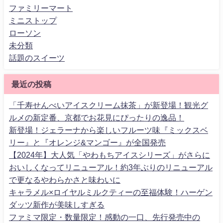
ファミリーマート
ミニストップ
ローソン
未分類
話題のスイーツ
最近の投稿
「千寿せんべいアイスクリーム抹茶」が新登場！観光グ
ルメの新定番、京都でお花見にぴったりの逸品！
新登場！ジェラーナから楽しいフルーツ味『ミックスベ
リー』と『オレンジ&マンゴー』が全国発売
【2024年】大人気「やわもちアイスシリーズ」がさらに
おいしくなってリニューアル！約3年ぶりのリニューアル
で更なるやわらかさと味わいに
キャラメル×ロイヤルミルクティーの至福体験！ハーゲン
ダッツ新作が美味しすぎる
ファミマ限定・数量限定！感動の一口、先行発売中の