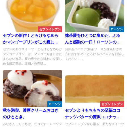
セブンイレブン
ローソン
セブンの新作！とろけるなめら
抹茶愛をひとつに集めた、ぷる
かマンゴープリンがこの夏に登
んと感動の一口！ローソンのお
場！沖縄県限定のスイーツで絶
抹茶ババロアがお茶の時間に幸
セブンの新作スイーツ「とろけるなめらか
お抹茶ババロア(抹茶ソースが抹茶好きの
マンゴープリン」は、マンゴー好きにはた
方におすすめ！とろけるババロアをお試し
品マンゴーを満喫♪
せな余韻を運んできます。
まらない逸品。夏の爽やかな味わいを楽し
ください！...
める限定商品。詳細と発売情...
ローソン
セブンイレブン
秋を満喫、濃厚クリームおはぎ
セブンよりもちもちの至福ココ
のひととき。
ナッツバターの贅沢ココナッツ
バター餅が登場
みなさんこんにちは、ピコです！ローソン
セブンイレブンから贈る、新たなスイーツ