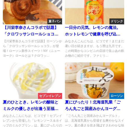
菓子パン
ドリンク
【川栄李奈さんコラボで話題】
一日分の元気、レモンの魔法。
「クロワッサンロールショコ
ホットレモンで健康を呼び込も
ラ」が登場！ローソン新作スイ
う！「ホットレモン」
【川栄李奈さんコラボで話題】ローソンか
みなさんこんにちは、ピコです！まだまだ
ら「クロワッサンロールショコラ」が登
暑い日が続きますが、もう暦は九月です。
ーツ！
場！ローソン新作スイーツ！NY（ニュー
この時期からコンビニの店頭で並ぶあの飲
ヨーク）ロールとは？クロワッ...
み物のご紹介です。ファミリ...
セブンイレブン
ローソン
夏のひととき、レモンの酸味と
夏にぴったり！北海道乳業「ご
ミルクの優しさが出逢う至福の
ろん丸ごと国産みかんヨーグル
一口。レモンソース＆ホイップ
ト」が新登場！
みなさんこんにちは、ピコです！セブンイ
「ごろん丸ごと国産みかんヨーグルト」
レブンから登場した「レモンソース＆ホイ
は、北海道乳業から登場する爽やかなスイ
のミルクプリン
ップのミルクプリン」は、夏にぴったりの
ーツ。夏の暑さを吹き飛ばすさわやかな味