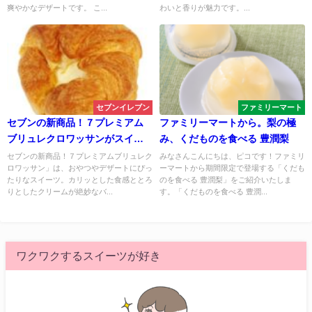
爽やかなデザートです。 こ...
わいと香りが魅力です。...
セブンイレブン
ファミリーマート
セブンの新商品！７プレミアム
ファミリーマートから。梨の極
ブリュレクロワッサンがスイー
み、くだものを食べる 豊潤梨
ツファンに大人気！
セブンの新商品！７プレミアムブリュレク
みなさんこんにちは、ピコです！ファミリ
ロワッサン」は、おやつやデザートにぴっ
ーマートから期間限定で登場する「くだも
たりなスイーツ。カリッとした食感ととろ
のを食べる 豊潤梨」をご紹介いたしま
りとしたクリームが絶妙なバ...
す。「くだものを食べる 豊潤...
ワクワクするスイーツが好き