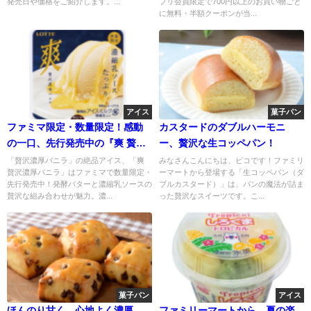
発売日や価格をご紹介します。...
プリ会員限定で700円以上のお買い物ごと
に無料・半額クーポンが当...
アイス
菓子パン
ファミマ限定・数量限定！感動
カスタードのダブルハーモニ
の一口、先行発売中の『爽 贅沢
ー、贅沢な生コッペパン！
濃厚バニラ』の虜になる瞬間！
「贅沢濃厚バニラ」の絶品アイス、「爽
みなさんこんにちは、ピコです！ファミリ
贅沢濃厚バニラ」はファミマで数量限定・
ーマートから登場する「生コッペパン（ダ
先行発売中！発酵バターと濃縮乳ソースの
ブルカスタード）」は、パンの魔法が詰ま
贅沢な組み合わせが魅力。濃...
った贅沢なスイーツです。こ...
菓子パン
アイス
ほんのり甘く、心地よく濃厚。
ファミリーマートから、夏の楽