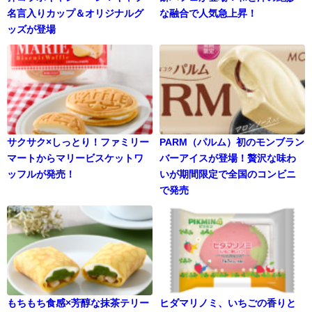
名言入りカップ＆オリジナルグ
な融合で人気急上昇！
ッズが登場
サクサク×しっとり！ファミリー
PARM（パルム）初のモンブラン
マートからマリービスケットワ
バーアイスが登場！贅沢な味わ
ッフルが発売！
いが期間限定で全国のコンビニ
で発売
もちもち食感×芳醇な抹茶テリー
ヒダマリノミ、いちごの香りと