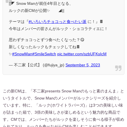
||◤ Snow Manが就任4年目となる、
ルックの新CMが公開✨ ◢||
テーマは『
#いろいろチョコっと食べたい派
に！』🍫
今年はメンバーの皆さんがルック・ショコラティエに！
思わずチョコっとずつ食べたくなった？😋
新しくなったルックもチェックしてね🍫
✨
#SnowMan
#SmileSwitch
pic.twitter.com/szbUFKsIcM
— 不二家【公式】 (@fujiya_jp)
September 5, 2023
この新CMは、「不二家presents Snow Manのもっと素のまんま」と
いうタイトルで、Snow Manのメンバーがルックシリーズを紹介し
ています。特に、「ルック(ホワイトラバーズ)」は3つの美味しい味
が詰まった箱で、3倍の美味しさが楽しめるという魅力的な商品で
す。CMでは、メンバーたちがルックを楽しそうに食べる様子が収め
られており、ルックを食べながらCMを楽しむことができます。