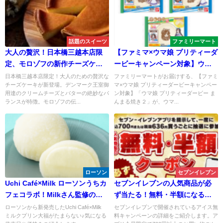
話題のスイーツ
ファミリーマート
大人の贅沢！日本橋三越本店限
【ファミマ×ウマ娘 プリティーダ
定、モロゾフの新作チーズケー
ービーキャンペーン対象】ウマ
キが登場
娘 プリティーダービー まんま
日本橋三越本店限定！大人のための贅沢な
ファミリーマートがお届けする、【ファミ
チーズケーキが新登場。デンマーク王室御
マ×ウマ娘 プリティーダービーキャンペー
る焼き２
用達のクリームチーズとバターの絶妙なバ
ン対象】「ウマ娘 プリティーダービー ま
ランスが特徴。モロゾフの伝...
んまる焼き２」が、ウマ...
ローソン
セブンイレブン
Uchi Café×Milk ローソンうちカ
セブンイレブンの人気商品が必
フェコラボ！Milkさん監修の
ず当たる！無料・半額になるク
「ミルクプリン大福」
ーポン！夏のお買い物がさらに
ローソンから新発売したUchi Café×Milk
セブンイレブンで開催されているアイス無
ミルクプリン大福がたまらない♪気になる
料キャンペーンの詳細をご紹介します。ア
お得に！【2023年】