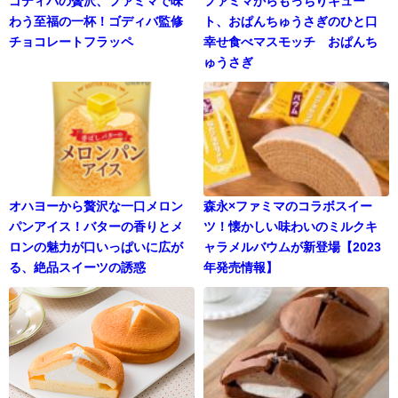
ゴディバの贅沢、ファミマで味
ファミマからもっちりキュー
わう至福の一杯！ゴディバ監修
ト、おぱんちゅうさぎのひと口
チョコレートフラッペ
幸せ食べマスモッチ おぱんち
ゅうさぎ
オハヨーから贅沢な一口メロン
森永×ファミマのコラボスイー
パンアイス！バターの香りとメ
ツ！懐かしい味わいのミルクキ
ロンの魅力が口いっぱいに広が
ャラメルバウムが新登場【2023
る、絶品スイーツの誘惑
年発売情報】