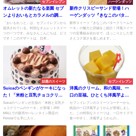
セブンイレブン
ハーゲンダッツ
オムレットの新たなる楽園 セブ
新作クリスピーサンド登場！ハ
ンよりおいもとカラメルの調
ーゲンダッツ『きなこのバター
和。おいもれっと おいもホイ
クリームケーキ』の味や値段
「おいもれっと」は、セブンイレブンから
新作スイーツ『きなこのバタークリームケ
提供されている、特別なオムレットスイー
ーキ』の魅力と詳細をご紹介！洋風スイー
ップ＆カラメルソース
は？
ツの一つです。みなさんこんにちは、ピコ
ツの定番組み合わせで、ほっこりとした甘
です！このデザートは、日本...
さとコク深さを楽しめます。...
話題のスイーツ
セブンイレブン
Suicaのペンギンがケーキになっ
洋風のクリーム、和の風味、一
た！「米粉と豆乳チョコクリー
口の至福。ひとくち洋風芋よう
ムのケーキ」
かん
Suicaのペンギンが主役の「米粉と豆乳チ
セブンイレブンのスイーツコーナーから、
ョコクリームのケーキ」が登場！JRE
絶品の一口洋風芋ようかんが登場しまし
MALLでの販売やバレンタイン限定の
た。この特別なスイーツは、一口サイズで
Penstaでも手に入り...
食べやすく、洋風芋ようかんの...