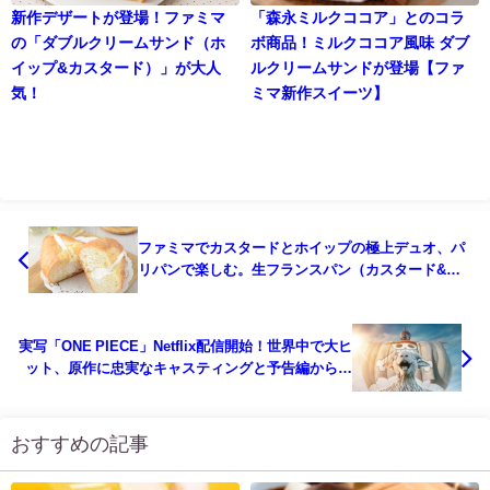
新作デザートが登場！ファミマ
「森永ミルクココア」とのコラ
の「ダブルクリームサンド（ホ
ボ商品！ミルクココア風味 ダブ
イップ&カスタード）」が大人
ルクリームサンドが登場【ファ
気！
ミマ新作スイーツ】
ファミマでカスタードとホイップの極上デュオ、パ
リパンで楽しむ。生フランスパン（カスタード&ホ
イップ）
実写「ONE PIECE」Netflix配信開始！世界中で大ヒ
ット、原作に忠実なキャスティングと予告編から期
待高まる
おすすめの記事