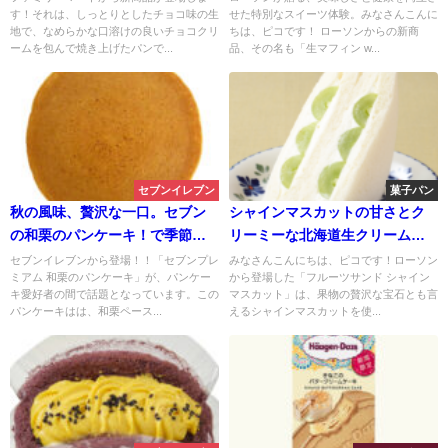
す！それは、しっとりとしたチョコ味の生
せた特別なスイーツ体験。みなさんこんに
チョコレートの魅力に包まれた
地で、なめらかな口溶けの良いチョコクリ
ちは、ピコです！ ローソンからの新商
至福の味わいが広がります。
ームを包んで焼き上げたパンで...
品、その名も「生マフィン w...
セブンイレブン
菓子パン
秋の風味、贅沢な一口。セブン
シャインマスカットの甘さとク
の和栗のパンケーキ！で季節を
リーミーな北海道生クリームが
感じよう。
絶妙なハーモニー。フルーツサ
セブンイレブンから登場！！「セブンプレ
みなさんこんにちは、ピコです！ローソン
ミアム 和栗のパンケーキ」が、パンケー
から登場した「フルーツサンド シャイン
ンド シャインマスカット
キ愛好者の間で話題となっています。この
マスカット」は、果物の贅沢な宝石とも言
パンケーキはは、和栗ペース...
えるシャインマスカットを使...