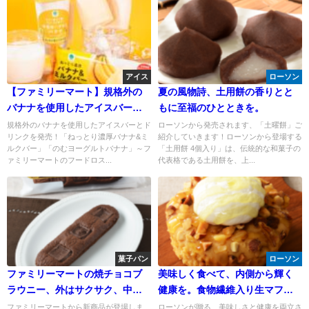
アイス
ローソン
【ファミリーマート】規格外の
夏の風物詩、土用餅の香りとと
バナナを使用したアイスバーと
もに至福のひとときを。
ドリンクを発売！「ねっとり濃
規格外のバナナを使用したアイスバーとド
ローソンから発売されます、「土曜餅」ご
リンクを発売！「ねっとり濃厚バナナ&ミ
紹介していきます！ローソンから登場する
厚バナナ&ミルクバー」
ルクバー」「のむヨーグルトバナナ」～フ
「土用餅 4個入り」は、伝統的な和菓子の
ァミリーマートのフードロス...
代表格である土用餅を、上...
菓子パン
ローソン
ファミリーマートの焼チョコブ
美味しく食べて、内側から輝く
ラウニー、外はサクサク、中は
健康を。食物繊維入り生マフィ
しっとり濃厚。一つ食べれば、
ン。
ファミリーマートから新商品が登場しま
ローソンが贈る、美味しさと健康を両立さ