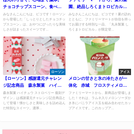
チョコチップスコーン、食べ出
園、絶品しろくまトロピカルか
すと止まらない、その美味しさ
き氷！
みなさんこんにちは、ピコです！ローソン
みなさんこんにちは、ピコです！夏の訪れ
から登場した「しっとりとしたチョコチッ
とともに、ファミリーマートが自信を持っ
をご賞味ください。
プスコーン」は、おやつにぴったりな美味
てお届けする特別な一品、「丸永製菓 し
しさが詰まったスイーツです...
ろくまトロピカル」が限定登...
ローソン
アイス
【ローソン】感謝還元チャレン
メロンの甘さと氷の冷たさが一
ジ記念商品 森永製菓 ハイチ
体化 赤城 フロスティメロン
ュウ ストロベリー 復刻デザ
ソーダ
森永製菓 ハイチュウ ストロベリー 復刻デ
ファミリーマートから、新商品が登場しま
ザイン」は感謝還元チャレンジ記念商品と
した！それは、ラムネ入りメロンソーダか
イン
して登場！懐かしさと美味しさを詰め込ん
き氷にバニラアイス玉を組み合わせたカッ
だ特別なスイーツ。濃厚...
プアイスです。このカップア...