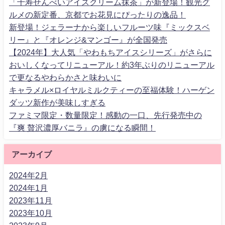
「千寿せんべいアイスクリーム抹茶」が新登場！観光グ
ルメの新定番、京都でお花見にぴったりの逸品！
新登場！ジェラーナから楽しいフルーツ味『ミックスベ
リー』と『オレンジ&マンゴー』が全国発売
【2024年】大人気「やわもちアイスシリーズ」がさらに
おいしくなってリニューアル！約3年ぶりのリニューアル
で更なるやわらかさと味わいに
キャラメル×ロイヤルミルクティーの至福体験！ハーゲン
ダッツ新作が美味しすぎる
ファミマ限定・数量限定！感動の一口、先行発売中の
『爽 贅沢濃厚バニラ』の虜になる瞬間！
アーカイブ
2024年2月
2024年1月
2023年11月
2023年10月