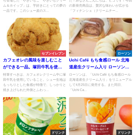
ら登場した「やきいもこ やきいもクリー
た！みなさんこんにちは、ピコです！今回
＆ホイップ
ム＆ホイップ」は、芋好きにとっての夢の
の新発売商品は、贅沢な味わいが広がる
一品です。このシュー皮のス...
「フィナンシェ（クリームチー...
セブンイレブン
ローソン
カフェオレの風味を楽しむこと
Uchi Café もち食感ロール 北海
ができる一品。塚田牛乳を使っ
道産生クリーム入り ローソンス
たかふぇおれもこ
イーツ
特筆すべきは、カフェオレクリーム中に塚
ローソンは、「Uchi Café もち食感ロール
田牛乳を使用していること。シュー生地は
北海道産生クリーム入り」をリニューアル
もっちりとした食感が特徴で、しっかりと
して4月25日に発売する。また同日、
焼き上げられた外側とふわっ...
「Uchi Ca...
ドリンク
ドリンク