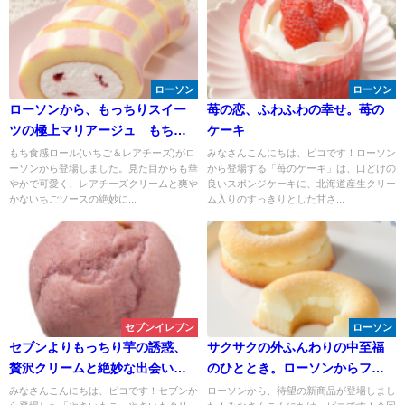
ローソン
ローソン
ローソンから、もっちりスイー
苺の恋、ふわふわの幸せ。苺の
ツの極上マリアージュ もち食
ケーキ
感ロール登場！
もち食感ロール(いちご＆レアチーズ)がロ
みなさんこんにちは、ピコです！ローソン
ーソンから登場しました。見た目からも華
から登場する「苺のケーキ」は、口どけの
やかで可愛く、レアチーズクリームと爽や
良いスポンジケーキに、北海道産生クリー
かないちごソースの絶妙に...
ム入りのすっきりとした甘さ...
セブンイレブン
ローソン
セブンよりもっちり芋の誘惑、
サクサクの外ふんわりの中至福
贅沢クリームと絶妙な出会い。
のひととき。ローソンからフィ
やきいもこ やきいもクリーム
ナンシェ(クリームチーズ)
みなさんこんにちは、ピコです！セブンか
ローソンから、待望の新商品が登場しまし