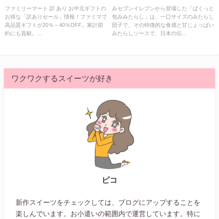
ギフトで家計をサポート
ファミリーマート 訳 あり お中元ギフトの
みセブンイレブンから登場した「ぱくっと
お得な「訳ありセール」情報！ファミマで
包みみたらし」は、一口サイズのみたらし
高品質ギフトが20％～40％OFF。家計節
団子で、その特徴的な食感と甘じょっぱい
約にも貢献。...
みたらしソースで、日本の伝...
ワクワクするスイーツが好き
ピコ
新作スイーツをチェックしては、ブログにアップすることを
楽しんでいます。お小遣いの範囲内で運営しています。特に