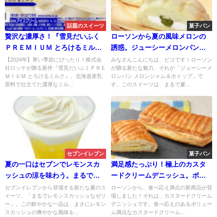
話題のスイーツ
菓子パン
贅沢な濃厚さ！『雪見だいふく
ローソンから夏の風味メロンの
ＰＲＥＭＩＵＭ とろけるミル
誘惑。ジューシーメロンパンで
ク』が新登場
涼やかな一刻を。メロンジャム
【2024年】寒い季節にぴったり！株式会
みなさんこんにちは、ピコです！ローソン
社ロッテが贈る新作『雪見だいふくＰＲＥ
が贈る新たな魅力、それが「ジューシーメ
＆ホイップ
ＭＩＵＭ とろけるミルク』。北海道産乳
ロンパン メロンジャム＆ホイップ」で
原料で仕立てた濃厚なミル...
す。このスイーツは、まるで夏...
セブンイレブン
菓子パン
夏の一口はセブンでレモンスカ
満足感たっぷり！極上のカスタ
ッシュの涼を味わう。まるでレ
ードクリームデニッシュ。ボリ
モンスカッシュなゼリー
ューム満点のカスタードクリー
セブンイレブンから登場する新たな夏のス
ローソンから、食べ応え満点の新商品が登
イーツ、「まるでレモンスカッシュなゼリ
場しました！それは、カスタードクリーム
ムが贅沢に詰まった、食べ応え
ー」。この鮮やかな一品は、まさにレモン
デニッシュです。食べ応えのあるボリュー
抜群のデニッシュをご堪能くだ
スカッシュの爽やかな風味を...
ム満点なカスタードクリーム...