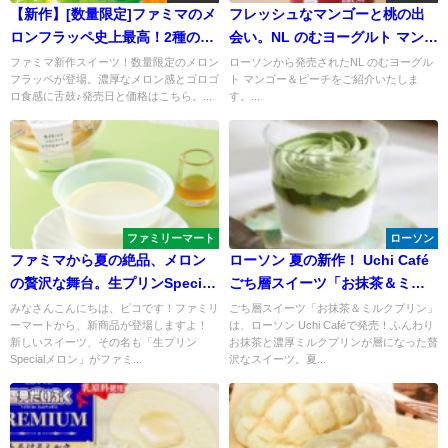
【新作】[数量限定]ファミマのメ
フレッシュなマンゴーと桃の出
ロンフラッペ史上最高！2種の濃
会い。NL のむヨーグルト マンゴ
厚なメロン感とゴロゴロ食感に
ー＆ピーチで、心地良いまろや
ファミマ新作スイーツ！数量限定のメロン
ローソンから発売されたNL のむヨーグル
フラッペが登場。濃厚なメロン感とゴロゴ
ト マンゴー＆ピーチをご紹介いたしま
舌鼓♪
かさと豊かな味わいを楽しもう
ロ食感に舌鼓♪発売日と価格はこちら。...
す。...
ファミリーマート
ローソン
ファミマから夏の絶品、メロン
ローソン 夏の新作！ Uchi Café
の贅沢な舞台。生プリンSpecial
ごち層スイーツ「お抹茶＆ミル
メロンで極上のメロン体験を。
クプリン」が魅力的
みなさんこんにちは、ピコです！ファミリ
ごち層スイーツ「お抹茶＆ミルクプリン」
ーマートから、新商品が登場しますよ！
は、ローソン Uchi Caféで発売！ふんわり
新しいスイーツ、その名も「生プリン
お抹茶と濃厚ミルクプリンが層になった贅
Specialメロン」がファミ...
沢なスイーツ。夏...