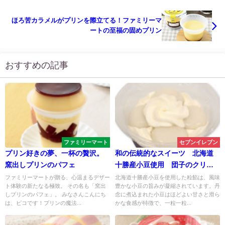
ほろ苦カラメルがプリンを際立てる！ファミリーマ
ートの至福の固めプリン
おすすめの記事
ファミリーマート
セブンイレブン
プリン好きの夢、一杯の贅沢。
和の伝統的なスイーツ 北海道
窯出しプリンのパフェ
十勝産小豆使用 団子のクリー
ムぜんざい
ファミリーマートが贈る、心温まるデザー
北海道十勝産小豆を使用した粒餡は、風味
ト体験の新たなる極致。 その名も「窯出
豊かな小豆の旨みが凝縮されています。丹
しプリンのパフェ」。 みなさんこんにち
念に煮込まれた小豆はほどよい甘さと滑ら
は、ピコです！プリンの魔法...
かな食感が特徴で、一粒一粒...