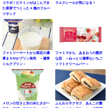
コラボ！ピクミンがはこんでき
ラエクレールが気になる！
た果実でつくった 4 種のフルー
ツサンド
ファミリーマートから限定の濃
ファミマから、あまおうの贅沢
厚まろやかプリン発売 －濃厚
な恋 ～ねっとり濃厚ないちご
ミルクプリン－
ソフトクリームバー～
メロンの甘さと氷の冷たさが一
ふんわりサクサク、あんこの贅