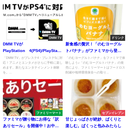
さい
DMM TV
ドリンク
DMM TVが
新食感の贅沢！「のむヨーグル
PlayStation®4(PS4)/PlayStation®5（PS5）
トバナナ」がファミマから登
に対応開始！アニメやエンタメ
場！
「DMM TV」がプレステ4・プレステ5に対
「のむヨーグルトバナナ」をファミマで体
応！アニメとエンタメがさらに手軽に楽し
験しよう♪「のむヨーグルトバナナ」の発
コンテンツがますます手軽に楽
めます。新たなエンタテインメント体験
売により、ファミリーマートはフードロス
しめる！
を。...
削減や地球環境保全への取り...
ファミリーマート
セブンイレブン
ファミマが贈り物にお得な「訳
甘じょっぱさが絶妙、ぱくりと
ありセール」を開催中！お中元
楽しむ。ぱくっと包みみたらし