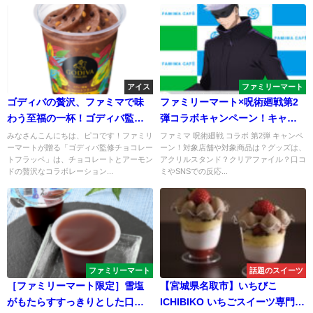
アイス
ファミリーマート
ゴディバの贅沢、ファミマで味
ファミリーマート×呪術廻戦第2
わう至福の一杯！ゴディバ監修
弾コラボキャンペーン！キャラ
チョコレートフラッペ
名言入りカップ＆オリジナルグ
みなさんこんにちは、ピコです！ファミリ
ファミマ 呪術廻戦 コラボ 第2弾 キャンペ
ーマートが贈る「ゴディバ監修チョコレー
ーン！対象店舗や対象商品は？グッズは、
ッズが登場
トフラッペ」は、チョコレートとアーモン
アクリルスタンド？クリアファイル？口コ
ドの贅沢なコラボレーション...
ミやSNSでの反応...
ファミリーマート
話題のスイーツ
［ファミリーマート限定］雪塩
【宮城県名取市】いちびこ
がもたらすすっきりとした口当
ICHIBIKO いちごスイーツ専門店