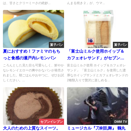
は、甘さとクリーミーさの絶妙...
んまる焼き２」が、ウマ...
菓子パン
菓子パン
夏におすすめ！ファミマのもち
「富士山ミルク使用ホイップ＆
っと食感の瀬戸内レモンパン
カフェオレサンド」がセブンか
ら新発売
ころんとした見た目も可愛らしく、鮮やか
富士山ミルク使用 ホイップ＆カフェオレ
なレモンイエローの爽やかなパンが発売さ
サンド」 「富士山ミルク」を使用した濃
れました。朝ごはんやおやつに、ぜひお試
厚なホイップサンドとカフェオレサンドの
しください。...
2種類入りで贅沢に楽しめる...
セブンイレブン
DMM TV
大人のための上質なスイーツ。
ミュージカル『刀剣乱舞』 鶴丸