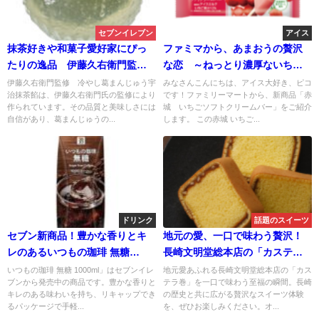
セブンイレブン
アイス
抹茶好きや和菓子愛好家にぴっ
ファミマから、あまおうの贅沢
たりの逸品 伊藤久右衛門監
な恋 ～ねっとり濃厚ないちご
修 冷やし葛まんじゅう宇治抹
ソフトクリームバー～
伊藤久右衛門監修 冷やし葛まんじゅう宇
みなさんこんにちは、アイス大好き、ピコ
治抹茶餡は、伊藤久右衛門氏の監修により
です！ファミリーマートから、新商品「赤
茶餡
作られています。その品質と美味しさには
城 いちごソフトクリームバー」をご紹介
自信があり、葛まんじゅうの...
します。 この赤城 いちご...
ドリンク
話題のスイーツ
セブン新商品！豊かな香りとキ
地元の愛、一口で味わう贅沢！
レのあるいつもの珈琲 無糖
長崎文明堂総本店の「カステラ
1000mlがリニューアル！
巻」
いつもの珈琲 無糖 1000ml」はセブンイレ
地元愛あふれる長崎文明堂総本店の「カス
ブンから発売中の商品です。豊かな香りと
テラ巻」を一口で味わう至福の瞬間。長崎
キレのある味わいを持ち、リキャップでき
の歴史と共に広がる贅沢なスイーツ体験
るパッケージで手軽...
を、ぜひお楽しみください。オ...