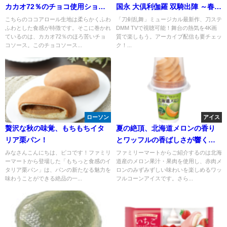
カカオ72％のチョコ使用ショコ
国永 大倶利伽羅 双騎出陣 ～春風
ラロールケーキ
桃李巵～がDMM TVで熱い配信
こちらのココアロール生地は柔らかくふわ
「刀剣乱舞」ミュージカル最新作、刀ステ
ふわとした食感が特徴です。そこに巻かれ
DMM TVで視聴可能！舞台の熱気を4K画
中！
ているのは、カカオ72％のほろ苦いチョ
質で楽しもう。アーカイブ配信も要チェッ
コソース。このチョコソース...
ク！...
ローソン
アイス
贅沢な秋の味覚、もちもちイタ
夏の絶頂、北海道メロンの香り
リア栗パン！
とワッフルの香ばしさが響く！
ロッテワッフルコーン北海道メ
みなさんこんにちは、ピコです！ファミリ
ファミリーマートからご紹介するのは北海
ーマートから登場した「もちっと食感のイ
道産のメロン果汁・果肉を使用し、赤肉メ
ロン
タリア栗パン」は、パンの新たなる魅力を
ロンのみずみずしい味わいを楽しめるワッ
味わうことができる絶品の一...
フルコーンアイスです。さら...