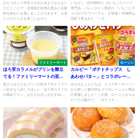
たりが特徴 なめらか食感水よ
のいちごとチョコのフラワーパ
ひとつひとつ手作りされた水ようかんをい
いちびこ（ICHIBIKO）のいちごスイーツ
ただくことで、北海道の自然の恵みと伝統
専門店。バレンタイン限定の「いちごとチ
うかん
フェが絶品！！
的な味わいを感じることができます。心安
ョコのフラワーパフェ」が登場！宮城県山
らぐひとときを過ごしながら...
元町で育まれた「ミガ...
ファミリーマート
ローソン
ほろ苦カラメルがプリンを際立
カルビー「ポテトチップス し
てる！ファミリーマートの至福
あわせバタ～」とコラボレーシ
の固めプリン
ョンした商品を発売！
皆さんはどんなプリンが好きですか？プリ
みなさんこんにちは、ピコです！ローソン
ン好きなら試してほしい「ほろ苦カラメル
から新しい魅力的なコラボレーション商品
の固めプリン」は大人の方におすすめ♪...
が登場しました！この度、ローソンはカル
ビーとの協力で、「ポテトチ...