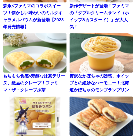
森永×ファミマのコラボスイー
新作デザートが登場！ファミマ
ツ！懐かしい味わいのミルクキ
の「ダブルクリームサンド（ホ
ャラメルバウムが新登場【2023
イップ&カスタード）」が大人
年発売情報】
気！
もちもち食感×芳醇な抹茶テリー
贅沢なかぼちゃの誘惑、ホイッ
ヌ、絶品のクレープ！ファミ
プとの絶妙なハーモニー！北海
マ・ザ・クレープ抹茶
道かぼちゃのモンブランプリン