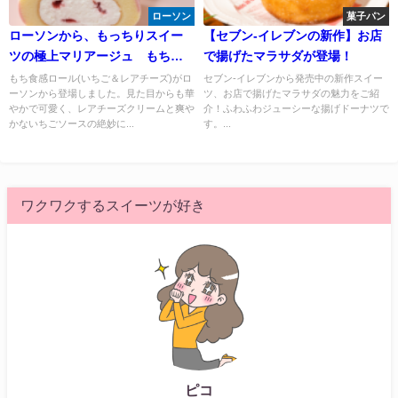
ローソン
菓子パン
ローソンから、もっちりスイー
【セブン-イレブンの新作】お店
ツの極上マリアージュ もち食
で揚げたマラサダが登場！
感ロール登場！
もち食感ロール(いちご＆レアチーズ)がロ
セブン-イレブンから発売中の新作スイー
ーソンから登場しました。見た目からも華
ツ、お店で揚げたマラサダの魅力をご紹
やかで可愛く、レアチーズクリームと爽や
介！ふわふわジューシーな揚げドーナツで
かないちごソースの絶妙に...
す。...
ワクワクするスイーツが好き
ピコ