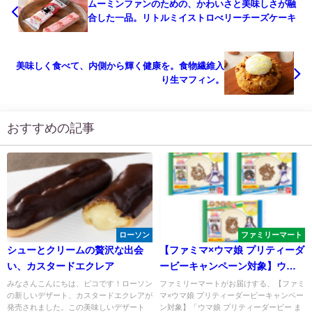
ムーミンファンのための、かわいさと美味しさが融
合した一品。リトルミイストロべリーチーズケーキ
美味しく食べて、内側から輝く健康を。食物繊維入
り生マフィン。
おすすめの記事
ローソン
ファミリーマート
シューとクリームの贅沢な出会
【ファミマ×ウマ娘 プリティーダ
い、カスタードエクレア
ービーキャンペーン対象】ウマ
娘 プリティーダービー まんま
みなさんこんにちは、ピコです！ローソン
ファミリーマートがお届けする、【ファミ
の新しいデザート、カスタードエクレアが
マ×ウマ娘 プリティーダービーキャンペー
る焼き２
発売されました。この美味しいデザート
ン対象】「ウマ娘 プリティーダービー ま