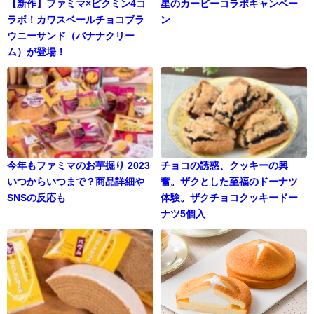
【新作】ファミマ×ピクミン4コ
星のカービーコラボキャンペー
ラボ！カワスベールチョコブラ
ン
ウニーサンド（バナナクリー
ム）が登場！
今年もファミマのお芋掘り 2023
チョコの誘惑、クッキーの興
いつからいつまで？商品詳細や
奮。ザクとした至福のドーナツ
SNSの反応も
体験。ザクチョコクッキードー
ナツ5個入