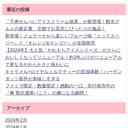
最近の投稿
「千寿せんべいアイスクリーム抹茶」が新登場！観光グ
ルメの新定番、京都でお花見にぴったりの逸品！
新登場！ジェラーナから楽しいフルーツ味『ミックスベ
リー』と『オレンジ&マンゴー』が全国発売
【2024年】大人気「やわもちアイスシリーズ」がさらに
おいしくなってリニューアル！約3年ぶりのリニューアル
で更なるやわらかさと味わいに
キャラメル×ロイヤルミルクティーの至福体験！ハーゲン
ダッツ新作が美味しすぎる
ファミマ限定・数量限定！感動の一口、先行発売中の
『爽 贅沢濃厚バニラ』の虜になる瞬間！
アーカイブ
2024年2月
2024年1月