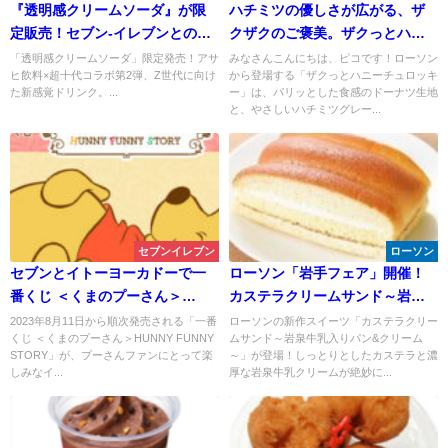
『透明感クリームソーダ』が限
ハチミツの優しさが広がる、ザ
定販売！セブン-イレブンとのコ
クザクのご褒美。ザクっとハニ
ラボ第2弾
ーチュロッキー
「透明感クリームソーダ」限定発売！アサ
みなさんこんにちは、ピコです！ローソン
ヒ飲料×超十代コラボ第2弾、Z世代に向け
から登場する「ザクっとハニーチュロッキ
た新感覚ドリンク。...
ー」は、パリッとした食感のドーナツ生地
と、やさしいハチミツグレー...
セブンイレブン
ローソン
セブンとイトーヨーカドーで一
ローソン「岩手フェア」開催！
番くじ ＜くまのプーさん＞
カステラクリームサンド～岩泉
HUNNY FUNNY STORY
牛乳入りパン&クリーム～
2023年8月11日から順次発売される「一番
ローソンの新作スイーツ「カステラクリー
くじ ＜くまのプーさん＞HUNNY FUNNY
ムサンド～岩泉牛乳入りパン&クリーム
STORY」が、プーさんファンにとって楽
～」が登場！しっとりとしたカステラと濃
しみなイ...
厚な岩泉牛乳クリームが絶妙に...