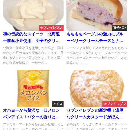
セブンイレブン
菓子パン
和の伝統的なスイーツ 北海道
もちもちベーグルの魅力にブル
十勝産小豆使用 団子のクリー
ーベリークリームチーズとナッ
ムぜんざい
ツの風味が加わり、絶品サンド
北海道十勝産小豆を使用した粒餡は、風味
ローソンより新しく発売されたもちもちベ
豊かな小豆の旨みが凝縮されています。丹
ーグルサンドが気になる！ブルーベリーク
イッチローソンがより誕生
念に煮込まれた小豆はほどよい甘さと滑ら
リームチーズとナッツの相性がいいことは
かな食感が特徴で、一粒一粒...
間違いなし！...
アイス
セブンイレブン
オハヨーから贅沢な一口メロン
セブンイレブンの新定番！濃厚
パンアイス！バターの香りとメ
なクリームカスタードがほんの
ロンの魅力が口いっぱいに広が
り甘いドーナツに絶妙なバラン
ファミリーマートから新商品が登場しまし
新商品の「たっぷりクリームカスタードー
た！それは、バター香るクッキーシューに
ナツ」をご紹介いたします。このドーナツ