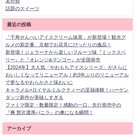
未分類
話題のスイーツ
最近の投稿
「千寿せんべいアイスクリーム抹茶」が新登場！観光グ
ルメの新定番、京都でお花見にぴったりの逸品！
新登場！ジェラーナから楽しいフルーツ味『ミックスベ
リー』と『オレンジ&マンゴー』が全国発売
【2024年】大人気「やわもちアイスシリーズ」がさらに
おいしくなってリニューアル！約3年ぶりのリニューアル
で更なるやわらかさと味わいに
キャラメル×ロイヤルミルクティーの至福体験！ハーゲン
ダッツ新作が美味しすぎる
ファミマ限定・数量限定！感動の一口、先行発売中の
『爽 贅沢濃厚バニラ』の虜になる瞬間！
アーカイブ