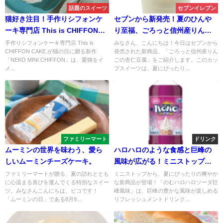
話題のスイーツ
セブンイレブン
猫好き注目！手作りシフォンケ
セブンから新発売！夏のひんや
ーキ専門店 This is CHIFFON
り至福、ごろっと信州産りんご
CAKE.が「猫の日」に贈る新作
の杏仁豆腐
手作りシフォンケーキ専門店 This is
みなさん、こんにちは！今日はセブンから
CHIFFON CAKE.が猫の日に贈る新作
発売された新商品、「ごろっと信州産りん
『NEKO MINI CHIFFON』登
「NEKO MINI CHIFFON」は、愛猫をイ
ごの杏仁豆腐」をご紹介します。このカッ
場！
メ...
プスイーツは、夏にぴったり...
ファミリーマート
ドリンク
ムーミンの世界を味わう、愛ら
ハロハロのような食感と巨峰の
しいムーミンチーズケーキ。
風味が広がる！ミニストップか
らのむハロハロソーダ巨峰風味
ファミリーマートが贈る、夏の訪れととも
ミニストップから、夏にぴったりの爽やか
に心温まる喜びを運んでくる特別なスイー
な新商品が登場！「のむハロハロソーダ巨
で夏の涼しさを味わおう
ツ。みなさんこんにちは、ピコです！
峰風味」は、巨峰の豊かな風味が楽しめる
「ムーミンの日」である8月9...
リフレッシュメントドリンク...