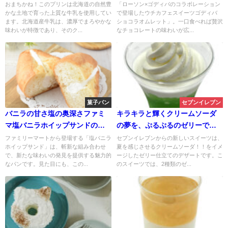
スイーツ「ショコラオムレット
おまちかね！このプリンは北海道の自然豊
「ローソン×ゴディバのコラボレーション
かな土地で育った上質な牛乳を使用してい
で登場したウチカフェスイーツゴディバ
」
ます。北海道産牛乳は、濃厚でまろやかな
ショコラオムレット」。一口食べれば贅沢
味わいが特徴であり、そのク...
なチョコレートの味わいが広...
菓子パン
セブンイレブン
バニラの甘さ塩の奥深さファミ
キラキラと輝くクリームソーダ
マ塩バニラホイップサンドの魅
の夢を、ぷるぷるのゼリーで叶
力。塩バニラホイップサンド
えて。口いっぱいに広がるフレ
ファミリーマートから登場する「塩バニラ
セブンイレブンからの新しいスイーツは、
ホイップサンド」は、斬新な組み合わせ
夏を感じさせるクリームソーダ！！をイメ
ッシュな感動。まるでクリーム
で、新たな味わいの発見を提供する魅力的
ージしたゼリー仕立てのデザートです。こ
ソーダなゼリー
なパンです。見た目にも、この...
のスイーツでは、2種類のゼ...