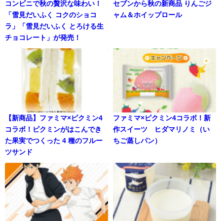
コンビニで秋の贅沢な味わい！
セブンから秋の新商品 りんごジ
「雪見だいふく コクのショコ
ャム＆ホイップロール
ラ」「雪見だいふく とろける生
チョコレート」が発売！
【新商品】ファミマ×ピクミン4
ファミマ×ピクミン4コラボ！新
コラボ！ピクミンがはこんでき
作スイーツ ヒダマリノミ（い
た果実でつくった 4 種のフルー
ちご蒸しパン）
ツサンド