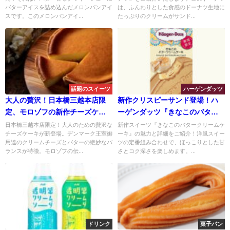
る、絶品スイーツの誘惑
スで調和
バターアイスを詰め込んだメロンパンアイ
は、ふんわりとした食感のドーナツ生地に
スです。このメロンパンアイ...
たっぷりのクリームがサンド...
話題のスイーツ
ハーゲンダッツ
大人の贅沢！日本橋三越本店限
新作クリスピーサンド登場！ハ
定、モロゾフの新作チーズケー
ーゲンダッツ『きなこのバター
キが登場
クリームケーキ』の味や値段
日本橋三越本店限定！大人のための贅沢な
新作スイーツ『きなこのバタークリームケ
チーズケーキが新登場。デンマーク王室御
ーキ』の魅力と詳細をご紹介！洋風スイー
は？
用達のクリームチーズとバターの絶妙なバ
ツの定番組み合わせで、ほっこりとした甘
ランスが特徴。モロゾフの伝...
さとコク深さを楽しめます。...
ドリンク
菓子パン