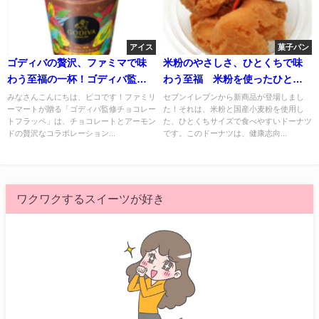
アイス
菓子パン
ゴディバの贅沢、ファミマで味
米粉のやさしさ、ひとくちで味
わう至福の一杯！ゴディバ監修
わう至福 米粉を使ったひとく
チョコレートフラッペ
ちドーナツ ６個入り
みなさんこんにちは、ピコです！ファミリ
セブンイレブンから新商品が登場しまし
ーマートが贈る「ゴディバ監修チョコレー
た！それは、米粉と国産小麦粉を使用し
トフラッペ」は、チョコレートとアーモン
た、ひとくちサイズで食べやすいドーナツ
ドの贅沢なコラボレーション...
です。このドーナツは、健康志向...
ワクワクするスイーツが好き