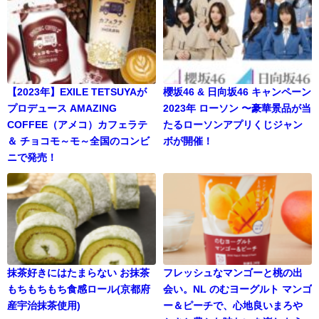
【2023年】EXILE TETSUYAが
櫻坂46 & 日向坂46 キャンペーン
プロデュース AMAZING
2023年 ローソン 〜豪華景品が当
COFFEE（アメコ）カフェラテ
たるローソンアプリくじジャン
＆ チョコモ～モ～全国のコンビ
ボが開催！
ニで発売！
抹茶好きにはたまらない お抹茶
フレッシュなマンゴーと桃の出
もちもちもち食感ロール(京都府
会い。NL のむヨーグルト マンゴ
産宇治抹茶使用)
ー＆ピーチで、心地良いまろや