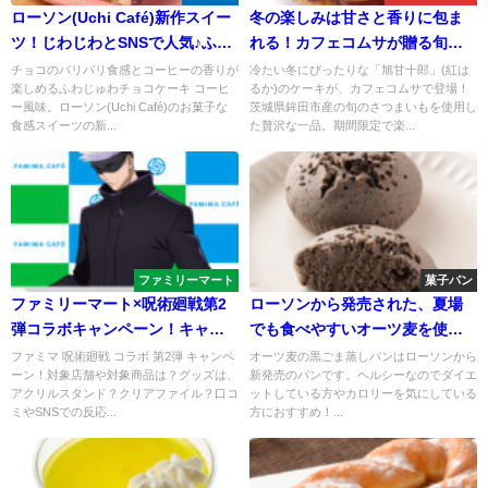
ローソン(Uchi Café)新作スイー
冬の楽しみは甘さと香りに包ま
ツ！じわじわとSNSで人気♪ふわ
れる！カフェコムサが贈る旬の
じゅわチョコケーキ コーヒー
至福、「旭甘十郎」(紅はるか)の
チョコのパリパリ食感とコーヒーの香りが
冷たい冬にぴったりな「旭甘十郎」(紅は
楽しめるふわじゅわチョコケーキ コーヒ
るか)のケーキが、カフェコムサで登場！
風味
ケーキが登場
ー風味。ローソン(Uchi Café)のお菓子な
茨城県鉾田市産の旬のさつまいもを使用し
食感スイーツの新...
た贅沢な一品。期間限定で楽...
ファミリーマート
菓子パン
ファミリーマート×呪術廻戦第2
ローソンから発売された、夏場
弾コラボキャンペーン！キャラ
でも食べやすいオーツ麦を使用
名言入りカップ＆オリジナルグ
した黒ごま蒸しパン
ファミマ 呪術廻戦 コラボ 第2弾 キャンペ
オーツ麦の黒ごま蒸しパンはローソンから
ーン！対象店舗や対象商品は？グッズは、
新発売のパンです。ヘルシーなのでダイエ
ッズが登場
アクリルスタンド？クリアファイル？口コ
ットしている方やカロリーを気にしている
ミやSNSでの反応...
方におすすめ！...