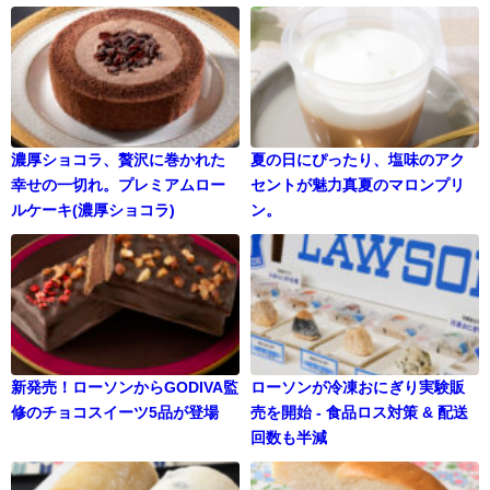
濃厚ショコラ、贅沢に巻かれた
夏の日にぴったり、塩味のアク
幸せの一切れ。プレミアムロー
セントが魅力真夏のマロンプリ
ルケーキ(濃厚ショコラ)
ン。
新発売！ローソンからGODIVA監
ローソンが冷凍おにぎり実験販
修のチョコスイーツ5品が登場
売を開始 - 食品ロス対策 & 配送
回数も半減