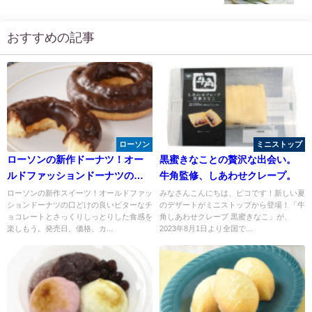
おすすめの記事
ローソン
ミニストップ
ローソンの新作ドーナツ！オー
黒蜜きなことの贅沢な出会い。
ルドファッションドーナツの魅
牛角監修、しあわせクレープ。
力とは？
ローソンの新作スイーツ！オールドファッ
みなさんこんにちは、ピコです！新しい夏
ションドーナツの口どけの良いビターなチ
のデザートがミニストップから登場！「牛
ョコレートとさっくりしっとりした食感を
角しあわせクレープ 黒蜜きなこ」が、
楽しもう。発売日、価格、カ...
2023年8月1日より全国で...