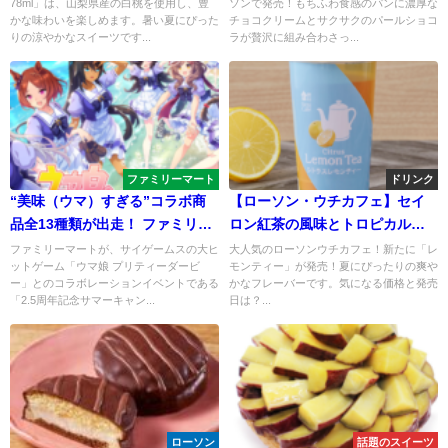
78ml」は、山梨県産の白桃を使用し、豊
ソンで発売！もちふわ食感のパンに濃厚な
ク！
登場！
かな味わいを楽しめます。暑い夏にぴった
チョコクリームとサクサクのパールショコ
りの涼やかなスイーツです...
ラが贅沢に組み合わさっ...
ファミリーマート
ドリンク
“美味（ウマ）すぎる”コラボ商
【ローソン・ウチカフェ】セイ
品全13種類が出走！ ファミリー
ロン紅茶の風味とトロピカルな
マート×ウマ娘 プリティーダービ
フルーツの酸味が奏でる、心地
ファミリーマートが、サイゲームスの大ヒ
大人気のローソンウチカフェ！新たに「レ
ットゲーム「ウマ娘 プリティーダービ
モンティー」が発売！夏にぴったりの爽や
ー ～「2.5周年記念サマーキャン
良いバランスのハーモニー
ー」とのコラボレーションイベントである
かなフレーバーです。気になる価格と発売
ペーン」8月22日（火）から開催
「2.5周年記念サマーキャン...
日は？...
～
ローソン
話題のスイーツ