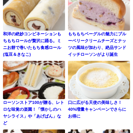
和洋の絶妙コンビネーションも
もちもちベーグルの魅力にブル
ちもちロールが贅沢に踊る。ミ
ーベリークリームチーズとナッ
ニお餅で巻いたもち食感ロール
ツの風味が加わり、絶品サンド
(塩豆＆きなこ)
イッチローソンがより誕生
ローソンストア100が贈る、レト
口に広がる天使の美味しさ！
ロな味覚の楽園！「懐かしのハ
40%増量キャンペーンでさらに
ヤシライス」や「あげぱん」な
お得に
ど