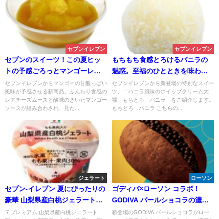
セブンイレブン
セブンイレブン
セブンのスイーツ！この夏ヒッ
もちもち食感とろけるバニラの
トの予感ごろっとマンゴーレア
魅惑。至福のひとときを味わえ
チーズ
る もちとろ バニラ
セブンイレブンからマンゴーの甘酸っぱい
セブンイレブンから新登場の特別なスイー
風味が予感させる新商品。ふんわり食感の
ツ、「バニラ風味のホイップクリーム大
レアチーズムースと酸味のきいたマンゴー
福 もちとろ バニラ」をご紹介します。
ソースが組み合わされ、見た...
もちとろ バニラ こちらの...
ジェラート
ローソン
セブン-イレブン 夏にぴったりの
ゴディバ×ローソン コラボ！
豪華 山梨県産白桃ジェラートが
GODIVA パールショコラの濃厚
登場！値段やカロリーもチェッ
な大人スイーツ＆ベーカリーが
７プレミアム 山梨県産白桃ジェラート
新登場のGODIVA パールショコラがロー