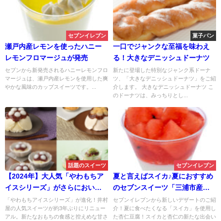
セブンイレブン
菓子パン
瀬戸内産レモンを使ったハニー
一口でジャンクな至福を味わえ
レモンフロマージュが発売
る！大きなデニッシュドーナツ
セブンから新発売されるハニーレモンフロ
新たに登場した特別なジャンク系ドーナ
マージュは、瀬戸内産レモンを使用した爽
ツ、「大きなデニッシュドーナツ」をご紹
やかな風味のカップスイーツです。...
介します。 大きなデニッシュドーナツ こ
のドーナツは、みっちりとし...
話題のスイーツ
セブンイレブン
【2024年】大人気「やわもちア
夏と言えばスイカ♪夏におすすめ
イスシリーズ」がさらにおいし
のセブンスイーツ「三浦市産す
くなってリニューアル！約3年ぶ
いか 杏仁豆腐」
「やわもちアイスシリーズ」が進化！井村
セブンイレブンから新しいデザートのご紹
屋の人気スイーツが約3年ぶりにリニュー
介！夏に食べたくなる「スイカ」を使用し
りのリニューアルで更なるやわ
アル。新たなおもちの食感と控えめな甘さ
た杏仁豆腐！スイカと杏仁の新たな出会い