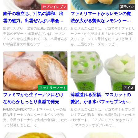
セブンイレブン
菓子パン
餡子の粒立ち、汁気の調和、出
ファミリマートからレモンの魔
雲の魅力。出雲ぜんざい学会が
法が広がる贅沢なレモンケーキ3
贈る至福の味わい。出雲ぜんざ
個入
出雲ぜんざい：出雲の伝統と風味を楽しむ
みなさんこんにちは、ピコです！ファミリ
至高のデザート 出雲ぜんざいは、セブン
ーマートから登場する「レモンケーキ3個
い学会監修 「出雲ぜんざい」
イレブンから提供されている、出雲ぜんざ
入り」は、レモン果汁をたっぷりと練りこ
い学会監修の特別なデザート...
み、上品なグレーズでトッピ...
ファミリーマート
アイス
ファミマから生ドーナツ口どけ
涼感溢れる至福、マスカットの
なめらかしっとり食感で発売
贅沢。かき氷パフェセブンから
マスカットオブアレキサンドリ
FAMIMABAKERYファミマベーカリーの新
みなさんこんにちは、ピコです！セブンプ
商品生ドーナツカスタードホイップが発
レミアムが贈る、夏の風情が詰まった極上
ア
売。今回のドーナツは生地の食感にこだわ
のデザート、「７プレミアム かき氷パフ
って開発しました。く...
ェ マスカットオブアレキサ...