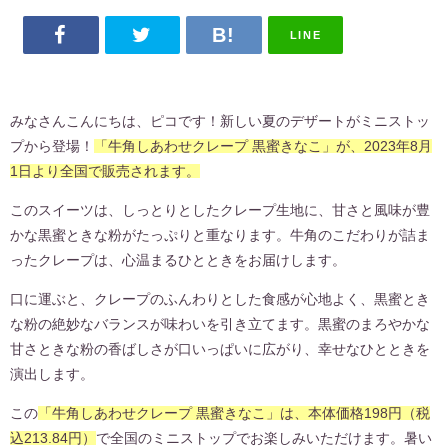
LINE
みなさんこんにちは、ピコです！新しい夏のデザートがミニストッ
プから登場！
「牛角しあわせクレープ 黒蜜きなこ」が、2023年8月
1日より全国で販売されます。
このスイーツは、しっとりとしたクレープ生地に、甘さと風味が豊
かな黒蜜ときな粉がたっぷりと重なります。牛角のこだわりが詰ま
ったクレープは、心温まるひとときをお届けします。
口に運ぶと、クレープのふんわりとした食感が心地よく、黒蜜とき
な粉の絶妙なバランスが味わいを引き立てます。黒蜜のまろやかな
甘さときな粉の香ばしさが口いっぱいに広がり、幸せなひとときを
演出します。
この
「牛角しあわせクレープ 黒蜜きなこ」は、本体価格198円（税
込213.84円）
で全国のミニストップでお楽しみいただけます。暑い