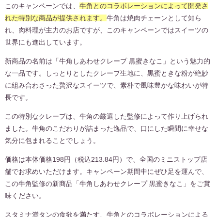
このキャンペーンでは、
牛角とのコラボレーションによって開発さ
れた特別な商品が提供されます。
牛角は焼肉チェーンとして知ら
れ、肉料理が主力のお店ですが、このキャンペーンではスイーツの
世界にも進出しています。
新商品の名前は「牛角しあわせクレープ 黒蜜きなこ」という魅力的
な一品です。しっとりとしたクレープ生地に、黒蜜ときな粉が絶妙
に組み合わさった贅沢なスイーツで、素朴で風味豊かな味わいが特
長です。
この特別なクレープは、牛角の厳選した監修によって作り上げられ
ました。牛角のこだわりが詰まった逸品で、口にした瞬間に幸せな
気分に包まれることでしょう。
価格は本体価格198円（税込213.84円）で、全国のミニストップ店
舗でお求めいただけます。キャンペーン期間中にぜひ足を運んで、
この牛角監修の新商品「牛角しあわせクレープ 黒蜜きなこ」をご賞
味ください。
スタミナ満タンの食欲を満たす、牛角とのコラボレーションによる