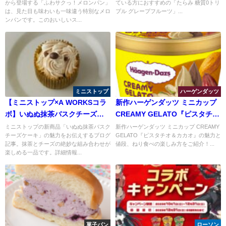
から登場する「ふわサクっ！メロンパン」
ている方におすすめの「たらみ 糖質0トリ
は、見た目も味わいも一味違う特別なメロ
プル グレープフルーツ」...
ンパンです。このおいしいス...
ミニストップ
ハーゲンダッツ
【ミニストップ×A WORKSコラ
新作ハーゲンダッツ ミニカップ
ボ】いぬぬ抹茶バスクチーズケ
CREAMY GELATO『ピスタチオ
ーキが可愛すぎる！新登場のス
＆カカオ』で夏の贅沢スイーツ
ミニストップの新商品「いぬぬ抹茶バスク
新作ハーゲンダッツ ミニカップ CREAMY
チーズケーキ」の魅力をお伝えするブログ
GELATO『ピスタチオ＆カカオ』の魅力と
イーツをご紹介
体験！期間限定のリッチな味わ
記事。抹茶とチーズの絶妙な組み合わせが
値段、ねり食べの楽しみ方をご紹介！...
いに酔いしれよう
楽しめる一品です。詳細情報...
菓子パン
ローソン