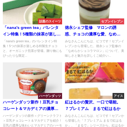
話題のスイーツ
セブンイレブン
「nana's green tea」バレンタ
徳永シェフ監修 マロンの誘
イン特集！5種類の抹茶が楽しめ
惑、チョコの濃厚な愛、なめら
る生チョコとオーガニック煎茶
かショコラマロン
「nana's green tea」のバレンタイン特
みなさんこんにちは、ピコです！セブンイ
集！5つの抹茶が楽しめる特製生チョコ
レブンから登場した、徳永シェフ監修の
が登場
と、オーガニック煎茶が登場。贈り物にも
「なめらかショコラマロン」について、美
ぴったりな限定...
味しさと魅力を詳しくご紹介い...
ハーゲンダッツ
アイス
ハーゲンダッツ新作！豆乳チョ
紅はるかの贅沢、一口で堪能。
コレート＆マカデミアの濃厚な
７プレミアム まるで紅はるか
味わいと値段をご紹介
ハーゲンダッツの新作＜グリーンクラフト
みなさんこんにちは、ピコです！セブンか
＞豆乳チョコレート＆マカデミアを紹介！
ら登場した「７プレミアム まるで紅はる
豆乳の濃厚な味わいとマカデミアのハーモ
か」、「まるで」シリーズから、紅はるか