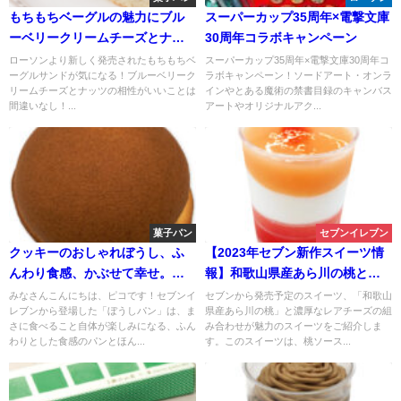
もちもちベーグルの魅力にブル
スーパーカップ35周年×電撃文庫
ーベリークリームチーズとナッ
30周年コラボキャンペーン
ツの風味が加わり、絶品サンド
ローソンより新しく発売されたもちもちベ
スーパーカップ35周年×電撃文庫30周年コ
ーグルサンドが気になる！ブルーベリーク
ラボキャンペーン！ソードアート・オンラ
イッチローソンがより誕生
リームチーズとナッツの相性がいいことは
インやとある魔術の禁書目録のキャンバス
間違いなし！...
アートやオリジナルアク...
菓子パン
セブンイレブン
クッキーのおしゃれぼうし、ふ
【2023年セブン新作スイーツ情
んわり食感、かぶせて幸せ。ぼ
報】和歌山県産あら川の桃と濃
うしパン。
厚レアチーズ
みなさんこんにちは、ピコです！セブンイ
セブンから発売予定のスイーツ、「和歌山
レブンから登場した「ぼうしパン」は、ま
県産あら川の桃」と濃厚なレアチーズの組
さに食べること自体が楽しみになる、ふん
み合わせが魅力のスイーツをご紹介しま
わりとした食感のパンとほん...
す。このスイーツは、桃ソース...