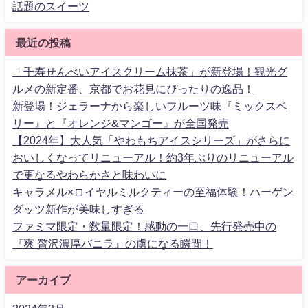
話題のスイーツ
最近の投稿
「千寿せんべいアイスクリーム抹茶」が新登場！観光グ
ルメの新定番、京都でお花見にぴったりの逸品！
新登場！ジェラーナから楽しいフルーツ味『ミックスベ
リー』と『オレンジ&マンゴー』が全国発売
【2024年】大人気「やわもちアイスシリーズ」がさらに
おいしくなってリニューアル！約3年ぶりのリニューアル
で更なるやわらかさと味わいに
キャラメル×ロイヤルミルクティーの至福体験！ハーゲン
ダッツ新作が美味しすぎる
ファミマ限定・数量限定！感動の一口、先行発売中の
『爽 贅沢濃厚バニラ』の虜になる瞬間！
アーカイブ