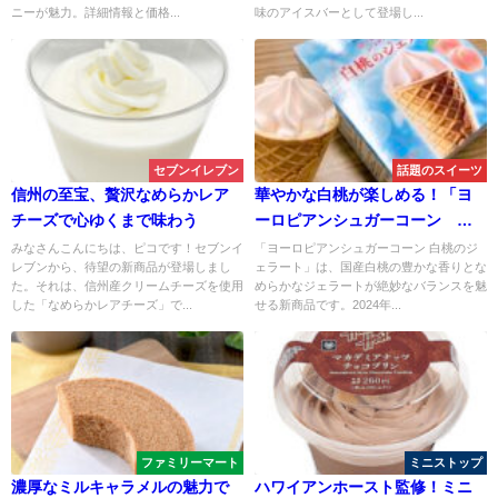
ニーが魅力。詳細情報と価格...
味のアイスバーとして登場し...
セブンイレブン
話題のスイーツ
信州の至宝、贅沢なめらかレア
華やかな白桃が楽しめる！「ヨ
チーズで心ゆくまで味わう
ーロピアンシュガーコーン 白
桃のジェラート」が登場！
みなさんこんにちは、ピコです！セブンイ
「ヨーロピアンシュガーコーン 白桃のジ
レブンから、待望の新商品が登場しまし
ェラート」は、国産白桃の豊かな香りとな
た。それは、信州産クリームチーズを使用
めらかなジェラートが絶妙なバランスを魅
した「なめらかレアチーズ」で...
せる新商品です。2024年...
ファミリーマート
ミニストップ
濃厚なミルキャラメルの魅力で
ハワイアンホースト監修！ミニ