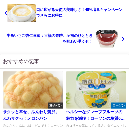
口に広がる天使の美味しさ！40%増量キャンペーン
でさらにお得に
牛角いちご杏仁豆富：舌福の奇跡、至福のひととき
を味わい尽くせ！
おすすめの記事
菓子パン
ローソン
サクッと幸せ、ふんわり贅沢。
ヘルシーなグレープフルーツの
ふわサクっ！メロンパン
魅力を満喫！ローソンの糖質0ト
リプルのたらみゼリー
みなさんこんにちは、ピコです！ローソン
カロリーを気にしている方、ダイエットし