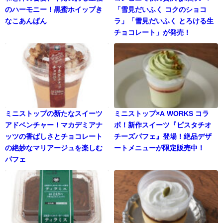
のハーモニー！黒蜜ホイップき
「雪見だいふく コクのショコ
なこあんぱん
ラ」「雪見だいふく とろける生
チョコレート」が発売！
ミニストップの新たなスイーツ
ミニストップ×A WORKS コラ
アドベンチャー！マカデミアナ
ボ！新作スイーツ『ピスタチオ
ッツの香ばしさとチョコレート
チーズパフェ』登場！絶品デザ
の絶妙なマリアージュを楽しむ
ートメニューが限定販売中！
パフェ