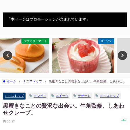
「本ページはプロモーションが含まれています」
ローソン
菓子パン
ホーム
ミニストップ
黒蜜きなことの贅沢な出会い。牛角監修、しあわせク
レープ。
ミニストップ
コンビニ
スイーツ
デザート
ミニストップ
黒蜜きなことの贅沢な出会い。牛角監修、しあわ
せクレープ。
00:37