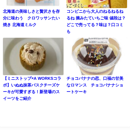
北海道の美味しさと贅沢さを存
コンビニから大人のねるねるね
分に味わう クロワッサンたい
るね 摘みたていちご味 値段は？
焼き 北海道ミルク
どこで売ってる？味は？口コミ
も
【ミニストップ×A WORKSコラ
チョコバナナの恋、口福の甘美
ボ】いぬぬ抹茶バスクチーズケ
なロマンス チョコバナナショ
ーキが可愛すぎる！新登場のス
ートケーキ
イーツをご紹介