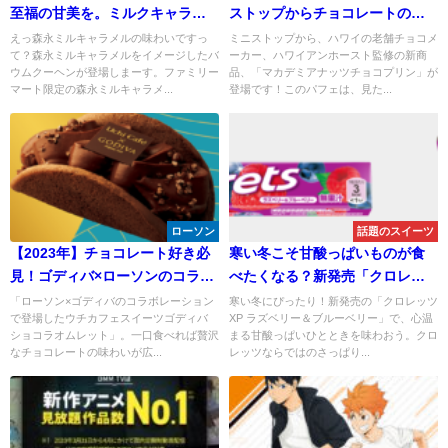
至福の甘美を。ミルクキャラメ
ストップからチョコレートの絶
ルバウムの幸せなひと時をお届
品プリンにマカデミアナッツの
えっ森永ミルキャラメルの味わいですっ
ミニストップから、ハワイの老舗チョコメ
て？森永ミルキャラメルをイメージしたバ
ーカー、ハワイアンホースト監修の新商
け
華やかな舞い
ウムクーヘンが登場しまーす。ファミリー
品、「マカデミアナッツチョコプリン」が
マート限定の森永ミルキャラメ...
登場です！このパフェは、見た...
ローソン
話題のスイーツ
【2023年】チョコレート好き必
寒い冬こそ甘酸っぱいものが食
見！ゴディバ×ローソンのコラボ
べたくなる？新発売「クロレッ
スイーツ「ショコラオムレット
ツXP ラズベリー＆ブルーベリ
「ローソン×ゴディバのコラボレーション
寒い冬にぴったり！新発売の「クロレッツ
で登場したウチカフェスイーツゴディバ
XP ラズベリー＆ブルーベリー」で、心温
」
ー」
ショコラオムレット」。一口食べれば贅沢
まる甘酸っぱいひとときを味わおう。クロ
なチョコレートの味わいが広...
レッツならではのさっぱり...