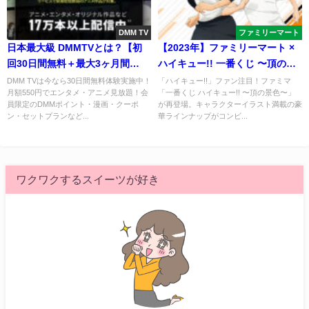
DMM TV
ファミリーマート
日本最大級 DMMTVとは？【初
【2023年】ファミリーマート ×
回30日間無料＋最大3ヶ月間
ハイキュー!! 一番くじ 〜頂の景
550pt付与】価格・評判・おすす
色〜が再び！新グッズラインナ
DMM TVは今なら30日間無料体験実施中！
「ハイキュー!!」ファン注目！ファミマ
月額550円でエンタメ・アニメ見放題！会
「一番くじ ハイキュー!! 〜頂の景色〜」
めアニメ・見逃し配信
ップと発売情報
員限定のDMMポイント・漫画・クーポ
が再登場。キャラクターイラスト満載の豪
ン・セットプランなど...
華ラインナップがコンビ...
ワクワクするスイーツが好き