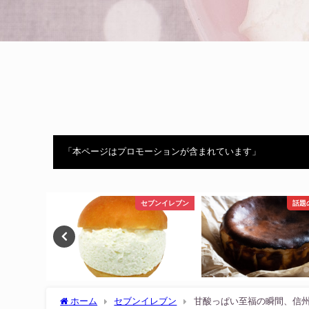
「本ページはプロモーションが含まれています」
ブンイレブン
話題のスイーツ
ホーム
セブンイレブン
甘酸っぱい至福の瞬間、信