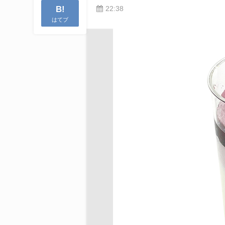
B!
22:38
はてブ