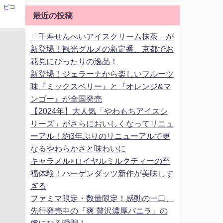
ピコ
最近の投稿
「千寿せんべいアイスクリーム抹茶」が
新登場！観光グルメの新定番、京都でお
花見にぴったりの逸品！
新登場！ジェラーナから楽しいフルーツ
味『ミックスベリー』と『オレンジ&マ
ンゴー』が全国発売
【2024年】大人気「やわもちアイスシ
リーズ」がさらにおいしくなってリニュ
ーアル！約3年ぶりのリニューアルで更
なるやわらかさと味わいに
キャラメル×ロイヤルミルクティーの至
福体験！ハーゲンダッツ新作が美味しす
ぎる
ファミマ限定・数量限定！感動の一口、
先行発売中の『爽 贅沢濃厚バニラ』の
虜になる瞬間！