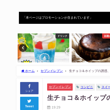
「本ページはプロモーションが含まれています」
ドリンク
話題のスイーツ
ホーム
セブンイレブン
生チョコ＆ホイップの誘惑
セブンイレブン
コンビニ
スイ
シェア
生チョコ＆ホイップ
Tweet
19:29