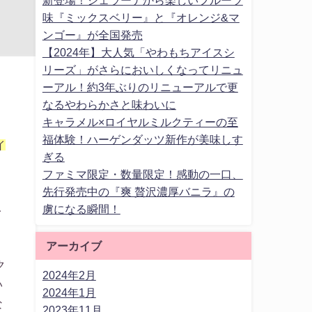
味『ミックスベリー』と『オレンジ&マ
ンゴー』が全国発売
【2024年】大人気「やわもちアイスシ
リーズ」がさらにおいしくなってリニュ
ーアル！約3年ぶりのリニューアルで更
なるやわらかさと味わいに
キャラメル×ロイヤルミルクティーの至
福体験！ハーゲンダッツ新作が美味しす
イ
ぎる
ファミマ限定・数量限定！感動の一口、
先行発売中の『爽 贅沢濃厚バニラ』の
。
虜になる瞬間！
イ
アーカイブ
ク
2024年2月
い
2024年1月
な
2023年11月