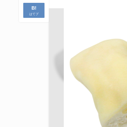
B!
はてブ