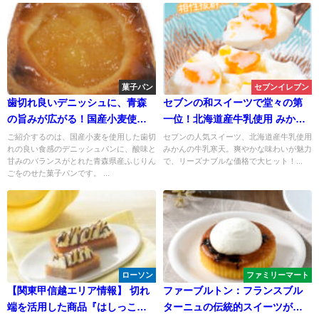
菓子パン
セブンイレブン
歯切れ良いデニッシュに、青森
セブンの和スイーツで堂々の第
の旨みが広がる！国産小麦使用
一位！北海道産牛乳使用 みかん
青森県産ふじりんごのデニッシ
の牛乳寒天がリニューアル新発
ご紹介するのは、国産小麦を使用した歯切
セブンの人気スイーツ、北海道産牛乳使用
れの良い食感のデニッシュパンに、酸味と
みかんの牛乳寒天。爽やかな味わいが魅力
ュ
売！
甘みのバランスがとれた青森県産ふじりん
で、リーズナブルな価格で大ヒット！...
ごをのせた菓子パンです。 ...
ローソン
ファミリーマート
【関東甲信越エリア情報】 切れ
ファーブルトン：フランスブル
端を活用した商品『はしっこ！
ターニュの伝統的スイーツがフ