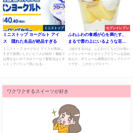
ミニストップ
セブンイレブン
ミニストップ ヨーグルト アイ
ふわふわの食感が心を満たす、
ス 隠れた名品が絶品すぎる
まるで雲の上にいるような至福
体験。ふんわりクリームシフォ
ミニストップ ヨーグルト アイスが美味し
ご紹介するのは、ふんわりくちどけの良い
すぎて箱買いしたいヒト人が続出！通販で
シフォンケーキとホイップクリームを詰め
ン
は買えないの？カロリーは？製造元はイオ
込んだ、ボリューム感満点のカップスイー
ントップバリュ？気になる...
ツです。 このカップスイー...
ワクワクするスイーツが好き