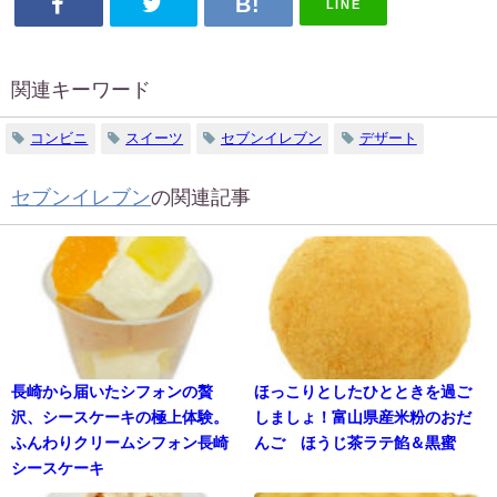
LINE
関連キーワード
コンビニ
スイーツ
セブンイレブン
デザート
セブンイレブン
の関連記事
長崎から届いたシフォンの贅
ほっこりとしたひとときを過ご
沢、シースケーキの極上体験。
しましょ！富山県産米粉のおだ
ふんわりクリームシフォン長崎
んご ほうじ茶ラテ餡＆黒蜜
シースケーキ