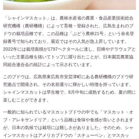
「シャインマスカット」は、農林水産省の農業・食品産業技術総合
研究機構（農研機構）によって育種・登録された、広島生まれのブ
ドウの栽培品種です。この品種は「ぶどう農林21号」という命名登
録番号で知られており、最近ではその人気が急上昇しています。
2022年には栽培面積が1797ヘクタールに達し、巨峰やデラウェアと
いった主要品種を抜いてトップに躍り出たことが、日本園芸農業協
同組合連合会の統計によって示されています。
このブドウは、広島県東広島市安芸津町にある農研機構のブドウ研
究拠点で開発され、その名前通りに輝かしい特徴を持っています。
シャインマスカットは早生種で、8月中旬に成熟するため、夏の間に
楽しむことができます。
一般的に知られているマスカットブドウの中でも「マスカット・オ
ブ・アレキサンドリア」という品種は食味や食感が良いとされます
が、日本の気候では栽培には難しさがありました。そのため、シャ
インマスカットはアメリカブドウの「スチューベン」とマスカッ