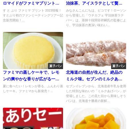
ロマイドがファミマプリントで
治抹茶、アイスラテとして贅沢
登場！すとぷり初のファンミー
に 宇治抹茶ラテバー
す と ぷり ファミマ プリント 2023情報！
みなさんこんにちは、ピコです！ローソン
すとぷり初のファンミーティングツアー記
から登場した「ウチカフェ 宇治抹茶ラテ
ティングツアー記念販売開始
念販売開始！...
バー」は、茶師十段関谷祥嗣氏の監修によ
り、宇治抹茶の奥深い味わい...
菓子パン
菓子パン
ファミマの蒸しケーキで、レモ
北海道の自然が生んだ、絶品の
ンの爽やかな香りが広がる一刻
ミルク味。セブンのミルクあげ
を
パンで至福のひとときを。
夏に食べたい！レモンが香る、ふんわり蒸
セブンイレブンから、北海道産牛乳を使用
しケーキ。ファミマから新発売！...
した特別な味わいの「ミルクあげパン」が
登場しました。この見た目から美味しそう
パンは、北海道十勝産の新鮮...