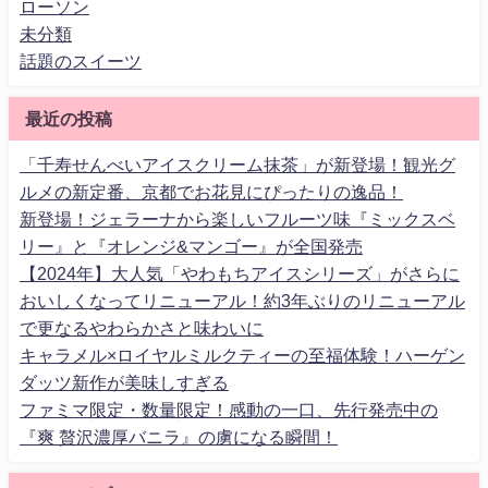
ローソン
未分類
話題のスイーツ
最近の投稿
「千寿せんべいアイスクリーム抹茶」が新登場！観光グ
ルメの新定番、京都でお花見にぴったりの逸品！
新登場！ジェラーナから楽しいフルーツ味『ミックスベ
リー』と『オレンジ&マンゴー』が全国発売
【2024年】大人気「やわもちアイスシリーズ」がさらに
おいしくなってリニューアル！約3年ぶりのリニューアル
で更なるやわらかさと味わいに
キャラメル×ロイヤルミルクティーの至福体験！ハーゲン
ダッツ新作が美味しすぎる
ファミマ限定・数量限定！感動の一口、先行発売中の
『爽 贅沢濃厚バニラ』の虜になる瞬間！