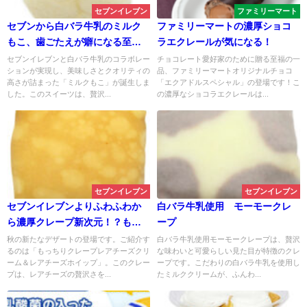
セブンイレブン
ファミリーマート
セブンから白バラ牛乳のミルク
ファミリーマートの濃厚ショコ
もこ、歯ごたえが癖になる至福
ラエクレールが気になる！
の食べごたえ！
セブンイレブンと白バラ牛乳のコラボレー
チョコレート愛好家のために贈る至福の一
ションが実現し、美味しさとクオリティの
品、ファミリーマートオリジナルチョコ
高さが詰まった「ミルクもこ」が誕生しま
「エクアドルスペシャル」の登場です！こ
した。このスイーツは、贅沢...
の濃厚なショコラエクレールは...
セブンイレブン
セブンイレブン
セブンイレブンよりふわふわか
白バラ牛乳使用 モーモークレ
ら濃厚クレープ新次元！？もっ
ープ
ちりクレープレアチーズクリー
秋の新たなデザートの登場です。ご紹介す
白バラ牛乳使用モーモークレープは、贅沢
るのは「もっちりクレープレアチーズクリ
な味わいと可愛らしい見た目が特徴のクレ
ム＆レアチーズホイップ
ーム＆レアチーズホイップ」。このクレー
ープです。こだわりの白バラ牛乳を使用し
プは、レアチーズの贅沢さを...
たミルククリームが、ふんわ...