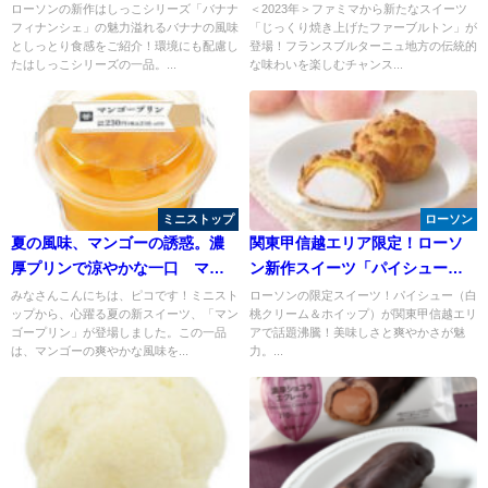
シリーズ』第一弾！バナナフィ
ァミリーマートに登場！
ローソンの新作はしっこシリーズ「バナナ
＜2023年＞ファミマから新たなスイーツ
フィナンシェ」の魅力溢れるバナナの風味
「じっくり焼き上げたファーブルトン」が
ナンシェ
としっとり食感をご紹介！環境にも配慮し
登場！フランスブルターニュ地方の伝統的
たはしっこシリーズの一品。...
な味わいを楽しむチャンス...
ミニストップ
ローソン
夏の風味、マンゴーの誘惑。濃
関東甲信越エリア限定！ローソ
厚プリンで涼やかな一口 マン
ン新作スイーツ「パイシュー
ゴープリン
（白桃クリーム＆ホイップ）長
みなさんこんにちは、ピコです！ミニスト
ローソンの限定スイーツ！パイシュー（白
ップから、心躍る夏の新スイーツ、「マン
桃クリーム＆ホイップ）が関東甲信越エリ
野県産川中島白桃」が登場！
ゴープリン」が登場しました。この一品
アで話題沸騰！美味しさと爽やかさが魅
は、マンゴーの爽やかな風味を...
力。...