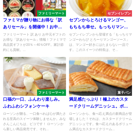
ファミリーマート
セブンイレブン
ファミマが贈り物にお得な「訳
セブンからとろけるマンゴー、
ありセール」を開催中！お中元
もちもち幸せ。もっちりマンゴ
ギフトで家計をサポート
ーわらび とろーりマンゴーソ
ファミリーマート 訳 あり お中元ギフトの
セブンイレブンから登場する「もっちりマ
お得な「訳ありセール」情報！ファミマで
ンゴーわらび とろーりマンゴーソース」
ース
高品質ギフトが20％～40％OFF。家計節
は、マンゴー好きにはたまらない一品で
約にも貢献。...
す。このスイーツの特長は、そ...
ファミリーマート
菓子パン
口福の一口、ふんわり楽しみ。
満足感たっぷり！極上のカスタ
ふわふわシフォンケーキ
ードクリームデニッシュ。ボリ
ューム満点のカスタードクリー
ローソンが贈る、一口食べれば心が満たさ
ローソンから、食べ応え満点の新商品が登
れる至高のスイーツ体験しませんか。みな
場しました！それは、カスタードクリーム
ムが贅沢に詰まった、食べ応え
さんこんにちは、ピコです！ ローソンか
デニッシュです。食べ応えのあるボリュー
抜群のデニッシュをご堪能くだ
ら新しい商品発売です、それ...
ム満点なカスタードクリーム...
さい