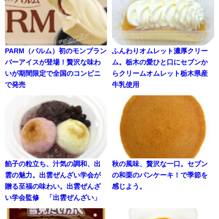
PARM（パルム）初のモンブラン
ふんわりオムレット濃厚クリー
バーアイスが登場！贅沢な味わ
ム。栃木の愛ひと口にセブンか
いが期間限定で全国のコンビニ
らクリームオムレット栃木県産
で発売
牛乳使用
餡子の粒立ち、汁気の調和、出
秋の風味、贅沢な一口。セブン
雲の魅力。出雲ぜんざい学会が
の和栗のパンケーキ！で季節を
贈る至福の味わい。出雲ぜんざ
感じよう。
い学会監修 「出雲ぜんざい」