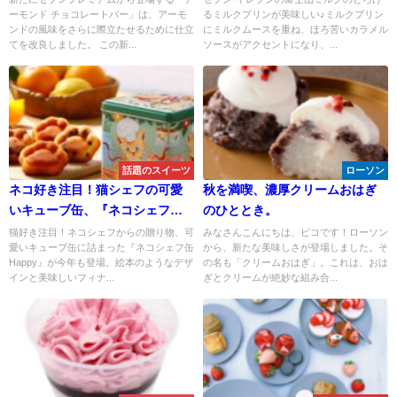
ーモンド チョコレートバー」は、アーモ
るミルクプリンが美味しい♪ミルクプリン
ンドの風味をさらに際立たせるために仕立
にミルクムースを重ね、ほろ苦いカラメル
てを改良しました。 この新...
ソースがアクセントになり、...
話題のスイーツ
ローソン
ネコ好き注目！猫シェフの可愛
秋を満喫、濃厚クリームおはぎ
いキューブ缶、『ネコシェフ缶
のひととき。
Happy』が今年も限定発売！
猫好き注目！ネコシェフからの贈り物、可
みなさんこんにちは、ピコです！ローソン
愛いキューブ缶に詰まった『ネコシェフ缶
から、新たな美味しさが登場しました。そ
Happy』が今年も登場。絵本のようなデザ
の名も「クリームおはぎ」。これは、おは
インと美味しいフィナ...
ぎとクリームが絶妙な組み合...