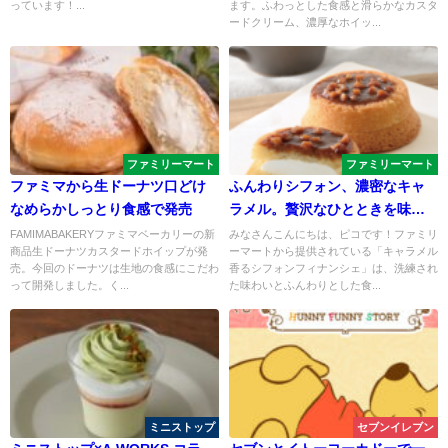
っています！...
ます。ふわっとした食感と滑らかなカスタ
ードクリーム、濃厚なホイッ...
ファミリーマート
ファミリーマート
ファミマから生ドーナツ口どけ
ふんわりシフォン、濃密なキャ
なめらかしっとり食感で発売
ラメル。贅沢なひとときを味わ
う。キャラメル香るシフォンフ
FAMIMABAKERYファミマベーカリーの新
みなさんこんにちは、ピコです！ファミリ
商品生ドーナツカスタードホイップが発
ーマートから提供されている「キャラメル
ィナンシェ
売。今回のドーナツは生地の食感にこだわ
香るシフォンフィナンシェ」は、洗練され
って開発しました。く...
た味わいとふんわりとした食...
ミニストップ
セブンイレブン