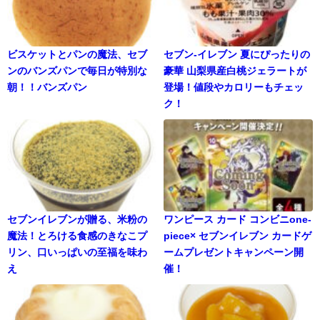
ビスケットとパンの魔法、セブ
セブン-イレブン 夏にぴったりの
ンのバンズパンで毎日が特別な
豪華 山梨県産白桃ジェラートが
朝！！バンズパン
登場！値段やカロリーもチェッ
ク！
セブンイレブンが贈る、米粉の
ワンピース カード コンビニone-
魔法！とろける食感のきなこプ
piece× セブンイレブン カードゲ
リン、口いっぱいの至福を味わ
ームプレゼントキャンペーン開
え
催！