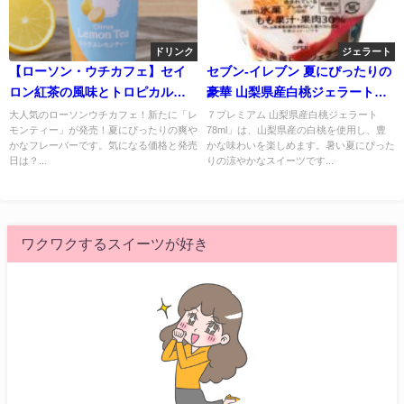
ドリンク
ジェラート
【ローソン・ウチカフェ】セイ
セブン-イレブン 夏にぴったりの
ロン紅茶の風味とトロピカルな
豪華 山梨県産白桃ジェラートが
フルーツの酸味が奏でる、心地
登場！値段やカロリーもチェッ
大人気のローソンウチカフェ！新たに「レ
７プレミアム 山梨県産白桃ジェラート
モンティー」が発売！夏にぴったりの爽や
78ml」は、山梨県産の白桃を使用し、豊
良いバランスのハーモニー
ク！
かなフレーバーです。気になる価格と発売
かな味わいを楽しめます。暑い夏にぴった
日は？...
りの涼やかなスイーツです...
ワクワクするスイーツが好き