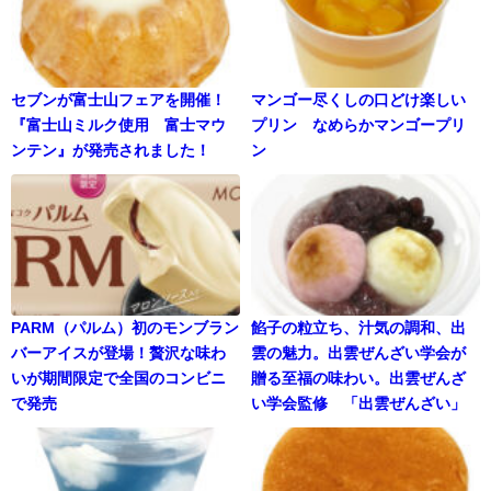
セブンが富士山フェアを開催！
マンゴー尽くしの口どけ楽しい
『富士山ミルク使用 富士マウ
プリン なめらかマンゴープリ
ンテン』が発売されました！
ン
PARM（パルム）初のモンブラン
餡子の粒立ち、汁気の調和、出
バーアイスが登場！贅沢な味わ
雲の魅力。出雲ぜんざい学会が
いが期間限定で全国のコンビニ
贈る至福の味わい。出雲ぜんざ
で発売
い学会監修 「出雲ぜんざい」