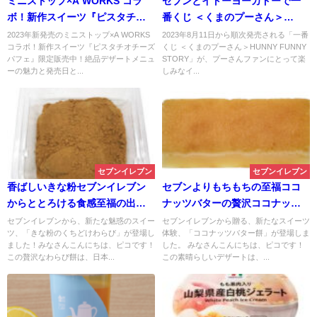
ミニストップ×A WORKS コラ
セブンとイトーヨーカドーで一
ボ！新作スイーツ『ピスタチオ
番くじ ＜くまのプーさん＞
チーズパフェ』登場！絶品デザ
HUNNY FUNNY STORY
2023年新発売のミニストップ×A WORKS
2023年8月11日から順次発売される「一番
コラボ！新作スイーツ『ピスタチオチーズ
くじ ＜くまのプーさん＞HUNNY FUNNY
ートメニューが限定販売中！
パフェ』限定販売中！絶品デザートメニュ
STORY」が、プーさんファンにとって楽
ーの魅力と発売日と...
しみなイ...
セブンイレブン
セブンイレブン
香ばしいきな粉セブンイレブン
セブンよりもちもちの至福ココ
からととろける食感至福の出会
ナッツバターの贅沢ココナッツ
い。きな粉のくちどけわらび
バター餅が登場
セブンイレブンから、新たな魅惑のスイー
セブンイレブンから贈る、新たなスイーツ
ツ、「きな粉のくちどけわらび」が登場し
体験、「ココナッツバター餅」が登場しま
ました！みなさんこんにちは、ピコです！
した。 みなさんこんにちは、ピコです！
この贅沢なわらび餅は、日本...
この素晴らしいデザートは、...