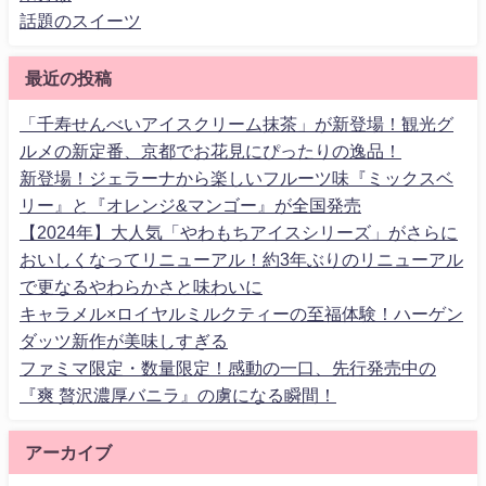
話題のスイーツ
最近の投稿
「千寿せんべいアイスクリーム抹茶」が新登場！観光グ
ルメの新定番、京都でお花見にぴったりの逸品！
新登場！ジェラーナから楽しいフルーツ味『ミックスベ
リー』と『オレンジ&マンゴー』が全国発売
【2024年】大人気「やわもちアイスシリーズ」がさらに
おいしくなってリニューアル！約3年ぶりのリニューアル
で更なるやわらかさと味わいに
キャラメル×ロイヤルミルクティーの至福体験！ハーゲン
ダッツ新作が美味しすぎる
ファミマ限定・数量限定！感動の一口、先行発売中の
『爽 贅沢濃厚バニラ』の虜になる瞬間！
アーカイブ