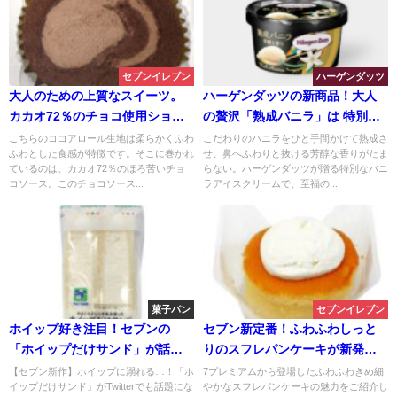
セブンイレブン
ハーゲンダッツ
大人のための上質なスイーツ。
ハーゲンダッツの新商品！大人
カカオ72％のチョコ使用ショコ
の贅沢「熟成バニラ」は 特別な
ラロールケーキ
バニラアイスクリーム
こちらのココアロール生地は柔らかくふわ
こだわりのバニラをひと手間かけて熟成さ
ふわとした食感が特徴です。そこに巻かれ
せ、鼻へふわりと抜ける芳醇な香りがたま
ているのは、カカオ72％のほろ苦いチョ
らない。ハーゲンダッツが贈る特別なバニ
コソース。このチョコソース...
ラアイスクリームで、至福の...
菓子パン
セブンイレブン
ホイップ好き注目！セブンの
セブン新定番！ふわふわしっと
「ホイップだけサンド」が話
りのスフレパンケーキが新発
題！
売！
【セブン新作】ホイップに溺れる…！「ホ
7プレミアムから登場したふわふわきめ細
イップだけサンド」がTwitterでも話題にな
やかなスフレパンケーキの魅力をご紹介し