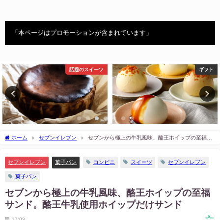
「本ページはプロモーションが含まれています」
話題のスイーツ
ギフト
ホーム
セブンイレブン
セブンから極上の牛乳風味、酪王ホイップの至福サ
ンド。酪王牛乳使用ホイップだけサンド
セブンイレブン
菓子パン
コンビニ
スイーツ
セブンイレブン
菓子パン
セブンから極上の牛乳風味、酪王ホイップの至福
サンド。酪王牛乳使用ホイップだけサンド
17:03