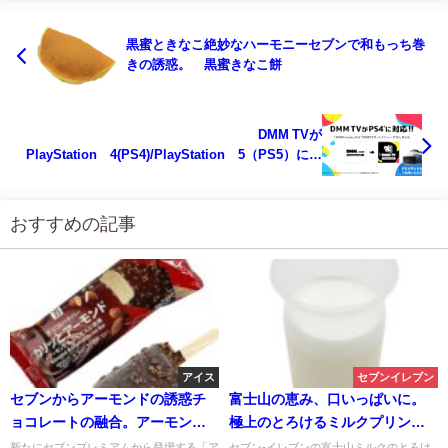
黒蜜ときなこ絶妙なハーモニーセブンで和もっち巻
きの誘惑。 黒蜜きなこ餅
DMM TVが
PlayStation®4(PS4)/PlayStation®5（PS5）に対
応開始！アニメやエンタメコンテンツがますます手
軽に楽しめる！
おすすめの記事
アイス
セブンイレブン
セブンからアーモンドの誘惑チ
富士山の恵み、口いっぱいに。
ョコレートの融合。アーモン
極上のとろけるミルクプリンが
ド チョコレートバー
セブンイレブンから新登場！
新たにセブンプレミアムから登場する「ア
セブン-イレブンの富士山ミルクのとろけ