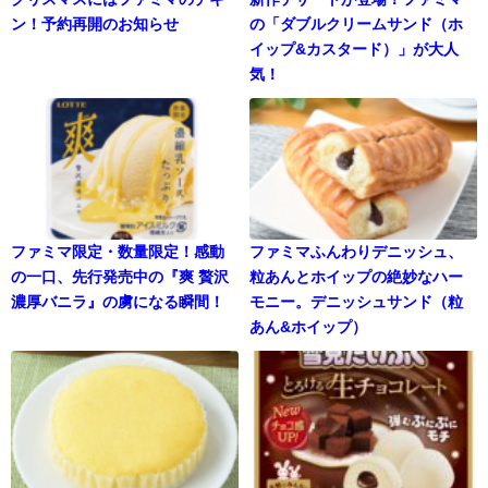
ン！予約再開のお知らせ
の「ダブルクリームサンド（ホ
イップ&カスタード）」が大人
気！
ファミマ限定・数量限定！感動
ファミマふんわりデニッシュ、
の一口、先行発売中の『爽 贅沢
粒あんとホイップの絶妙なハー
濃厚バニラ』の虜になる瞬間！
モニー。デニッシュサンド（粒
あん&ホイップ）