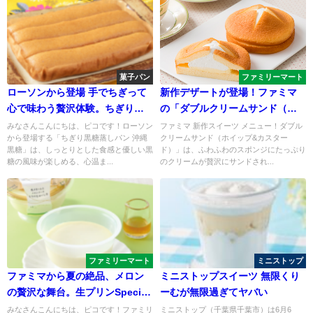
菓子パン
ファミリーマート
ローソンから登場 手でちぎって
新作デザートが登場！ファミマ
心で味わう贅沢体験。ちぎり黒
の「ダブルクリームサンド（ホ
糖蒸しパン沖縄黒糖
イップ&カスタード）」が大人
みなさんこんにちは、ピコです！ローソン
ファミマ 新作スイーツ メニュー！ダブル
から登場する「ちぎり黒糖蒸しパン 沖縄
クリームサンド（ホイップ&カスター
気！
黒糖」は、しっとりとした食感と優しい黒
ド）」は、ふわふわのスポンジにたっぷり
糖の風味が楽しめる、心温ま...
のクリームが贅沢にサンドされ...
ファミリーマート
ミニストップ
ファミマから夏の絶品、メロン
ミニストップスイーツ 無限くり
の贅沢な舞台。生プリンSpecial
ーむが無限過ぎてヤバい
メロンで極上のメロン体験を。
みなさんこんにちは、ピコです！ファミリ
ミニストップ（千葉県千葉市）は6月6