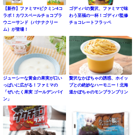
【新作】ファミマ×ピクミン4コ
ゴディバの贅沢、ファミマで味
ラボ！カワスベールチョコブラ
わう至福の一杯！ゴディバ監修
ウニーサンド（バナナクリー
チョコレートフラッペ
ム）が登場！
ジューシーな黄金の果実が口い
贅沢なかぼちゃの誘惑、ホイッ
っぱいに広がる！ファミマの
プとの絶妙なハーモニー！北海
「ぜいたく果実 ゴールデンパイ
道かぼちゃのモンブランプリン
ン」