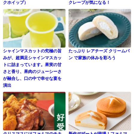
クホイップ）
クレープが気になる！
シャインマスカットの究極の旨
たっぷり レアチーズ クリームパ
みが、超満足シャインマスカッ
ン で家族の休みを彩ろう
トに詰まっています。果実の甘
さと香り、果肉のジューシーさ
が融合し、口の中で幸せな宴を
演出
クリスマスにはファミマのチキ
新作デザートが登場！ファミマ