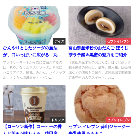
アイス
セブンイレブン
ひんやりとしたソーダの魔法
富山県産米粉のおだんご ほうじ
が、口いっぱいに広がる 丸永
茶ラテ餡＆黒蜜の魅力をご紹介
製菓 しろくまソーダ
ファミリーマートから次にご紹介するの
【富山県産米粉のおだんご】ほうじ茶ラテ
は、爽やかなラムネ入りソーダかき氷に、
餡＆黒蜜の発売日、価格、購入先、販売地
バニラアイス、練乳、みかん、パイナップ
域などの情報をご紹介。北陸地域で期間限
ル、さくらんぼ果肉をトッピン...
定販売中の人気スイーツ。お...
ドリンク
セブンイレブン
【ローソン新作】コーヒーの香
セブン-イレブン 蒜山ジャージー
りと苦みが味わえる、猿田彦珈
牛乳使用 もももこ