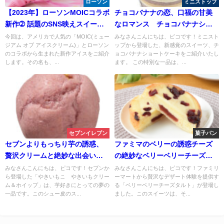
ローソン
ミニストップ
【2023年】ローソンMOICコラボ
チョコバナナの恋、口福の甘美
新作➁ 話題のSNS映えスイーツ
なロマンス チョコバナナショ
「ウチカフェ MOIC ラズベリー
ートケーキ
今回は、アメリカで人気の「MOIC(ミュー
みなさんこんにちは、ピコです！ミニスト
ジアム オブ アイスクリーム)」とローソン
ップから登場した、新感覚のスイーツ、チ
＆ストロベリーワッフルコー
のコラボから生まれた新作アイスをご紹介
ョコバナナショートケーキをご紹介いたし
ン」が新発売！
します。その名も、...
ます。 この特別な一品は、...
セブンイレブン
菓子パン
セブンよりもっちり芋の誘惑、
ファミマのベリーの誘惑チーズ
贅沢クリームと絶妙な出会い。
の絶妙なベリーベリーチーズタ
やきいもこ やきいもクリーム
ルト
みなさんこんにちは、ピコです！セブンか
みなさんこんにちは、ピコです！ファミリ
ら登場した「やきいもこ やきいもクリー
ーマートから贅沢なデザート体験を提供す
＆ホイップ
ム＆ホイップ」は、芋好きにとっての夢の
る「ベリーベリーチーズタルト」が登場し
一品です。このシュー皮のス...
ました。このスイーツは、そ...