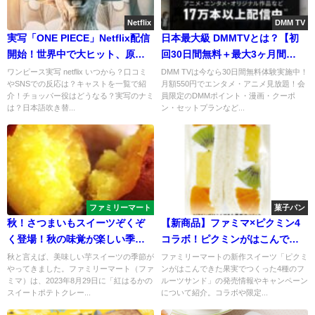
Netflix
DMM TV
実写「ONE PIECE」Netflix配信
日本最大級 DMMTVとは？【初
開始！世界中で大ヒット、原作
回30日間無料＋最大3ヶ月間
に忠実なキャスティングと予告
550pt付与】価格・評判・おすす
ワンピース実写 netflix いつから？口コミ
DMM TVは今なら30日間無料体験実施中！
やSNSでの反応は？キャストを一覧で紹
月額550円でエンタメ・アニメ見放題！会
編から期待高まる
めアニメ・見逃し配信
介！チョッパー役はどうなる？実写のナミ
員限定のDMMポイント・漫画・クーポ
は？日本語吹き替...
ン・セットプランなど...
ファミリーマート
菓子パン
秋！さつまいもスイーツぞくぞ
【新商品】ファミマ×ピクミン4
く登場！秋の味覚が楽しい季節
コラボ！ピクミンがはこんでき
がやってきました。
た果実でつくった 4 種のフルー
秋と言えば、美味しい芋スイーツの季節が
ファミリーマートの新作スイーツ「ピクミ
やってきました。ファミリーマート（ファ
ンがはこんできた果実でつくった4種のフ
ツサンド
ミマ）は、2023年8月29日に「紅はるかの
ルーツサンド」の発売情報やキャンペーン
スイートポテトクレー...
について紹介。コラボや限定...