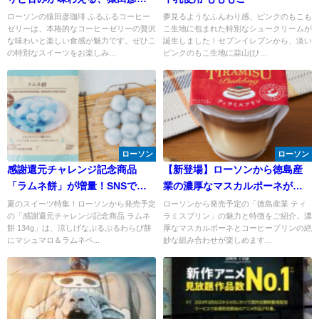
琲 ふるふるコーヒーゼリー
ローソンの猿田彦珈琲 ふるふるコーヒー
夢見るようなふんわり感、ピンクのもこも
ゼリーは、本格的なコーヒーゼリーの贅沢
こ生地に包まれた特別なシュークリームが
な味わいと楽しい食感が魅力です。ぜひこ
誕生しました！セブンイレブンから、淡い
の特別なスイーツをお楽しみ...
ピンクのもこ生地に蒜山(ひ...
ローソン
ローソン
感謝還元チャレンジ記念商品
【新登場】ローソンから徳島産
「ラムネ餅」が増量！SNSで話
業の濃厚なマスカルポーネが絶
題
妙なティラミスプリンが登場！
夏のスイーツ特集！ローソンから発売予定
ローソンから発売予定の「徳島産業 ティ
の「感謝還元チャレンジ記念商品 ラムネ
ラミスプリン」の魅力と特徴をご紹介。濃
餅 134g」は、涼しげなぷるぷるわらび餅
厚なマスカルポーネとコーヒープリンの絶
にマシュマロ＆ラムネペ...
妙な組み合わせが楽しめます...