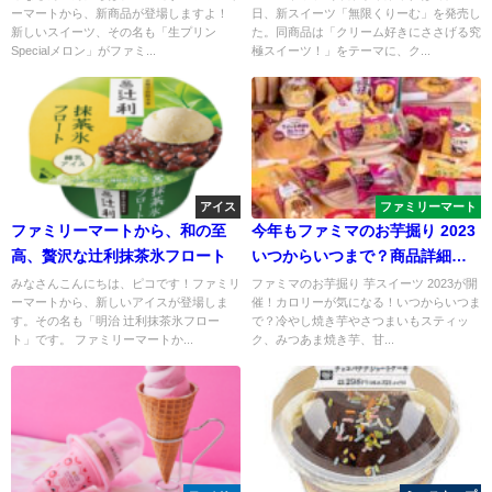
ーマートから、新商品が登場しますよ！
日、新スイーツ「無限くりーむ」を発売し
新しいスイーツ、その名も「生プリン
た。同商品は「クリーム好きにささげる究
Specialメロン」がファミ...
極スイーツ！」をテーマに、ク...
アイス
ファミリーマート
ファミリーマートから、和の至
今年もファミマのお芋掘り 2023
高、贅沢な辻利抹茶氷フロート
いつからいつまで？商品詳細や
SNSの反応も
みなさんこんにちは、ピコです！ファミリ
ファミマのお芋掘り 芋スイーツ 2023が開
ーマートから、新しいアイスが登場しま
催！カロリーが気になる！いつからいつま
す。その名も「明治 辻利抹茶氷フロー
で？冷やし焼き芋やさつまいもスティッ
ト」です。 ファミリーマートか...
ク、みつあま焼き芋、甘...