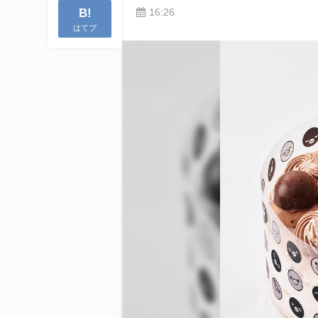
B!
16:26
はてブ