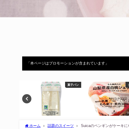
「本ページはプロモーションが含まれています」
菓子パン
ジェラート
ホーム
話題のスイーツ
Suicaのペンギンがケー