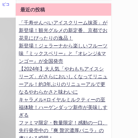
ピコ
最近の投稿
「千寿せんべいアイスクリーム抹茶」が
新登場！観光グルメの新定番、京都でお
花見にぴったりの逸品！
新登場！ジェラーナから楽しいフルーツ
味『ミックスベリー』と『オレンジ&マ
ンゴー』が全国発売
【2024年】大人気「やわもちアイスシ
リーズ」がさらにおいしくなってリニュ
ーアル！約3年ぶりのリニューアルで更
なるやわらかさと味わいに
キャラメル×ロイヤルミルクティーの至
福体験！ハーゲンダッツ新作が美味しす
ぎる
ファミマ限定・数量限定！感動の一口、
先行発売中の『爽 贅沢濃厚バニラ』の
虜になる瞬間！