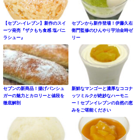
【セブン-イレブン】新作のスイ
セブンから新作登場！伊藤久右
ーツ発売『ザクもち食感 塩バニ
衛門監修のひんやり宇治金時ゼ
ラシュー』
リー
セブンの新商品！揚げパンシュ
新鮮なマンゴーと濃厚なココナ
ガーの魅力とカロリーと値段を
ッツミルクが絶妙なハーモニ
徹底解剖
ー！セブンイレブンの自然の恵
みをご堪能ください