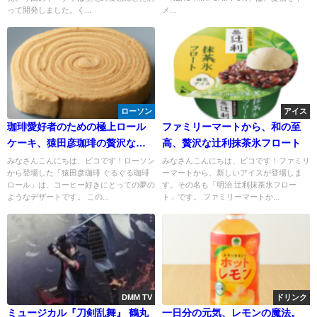
場！
って開発しました。く...
メ...
ローソン
アイス
珈琲愛好者のための極上ロール
ファミリーマートから、和の至
ケーキ、猿田彦珈琲の贅沢なひ
高、贅沢な辻利抹茶氷フロート
ととき。ぐるぐる珈琲ロール
みなさんこんにちは、ピコです！ローソン
みなさんこんにちは、ピコです！ファミリ
から登場した「猿田彦珈琲 ぐるぐる珈琲
ーマートから、新しいアイスが登場しま
ロール」は、コーヒー好きにとっての夢の
す。その名も「明治 辻利抹茶氷フロー
ようなデザートです。 この...
ト」です。 ファミリーマートか...
DMM TV
ドリンク
ミュージカル『刀剣乱舞』 鶴丸
一日分の元気、レモンの魔法。