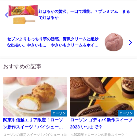
紅はるかの贅沢、一口で堪能。７プレミアム まる
で紅はるか
セブンよりもっちり芋の誘惑、贅沢クリームと絶妙
な出会い。やきいもこ やきいもクリーム＆ホイッ
プ
おすすめの記事
ローソン
ローソン
関東甲信越エリア限定！ローソ
ローソン ゴディバ 新作スイーツ
ン新作スイーツ「パイシュー
2023 いつまで？
（白桃クリーム＆ホイップ）長
ローソンの限定スイーツ！パイシュー（白
＜2023年＞ローソンの新作スイーツ！