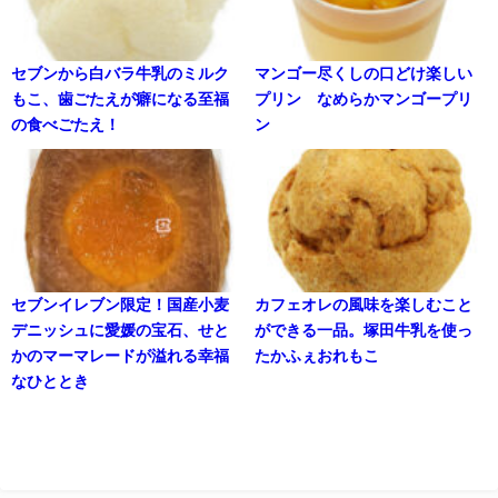
セブンから白バラ牛乳のミルク
マンゴー尽くしの口どけ楽しい
もこ、歯ごたえが癖になる至福
プリン なめらかマンゴープリ
の食べごたえ！
ン
セブンイレブン限定！国産小麦
カフェオレの風味を楽しむこと
デニッシュに愛媛の宝石、せと
ができる一品。塚田牛乳を使っ
かのマーマレードが溢れる幸福
たかふぇおれもこ
なひととき