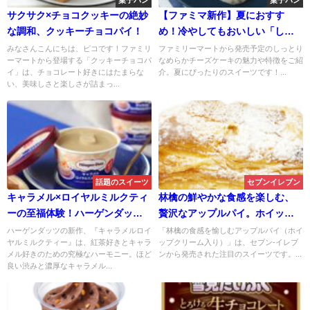
菓子パン
菓子パン
サクサク×チョコクッキーの絶妙
【ファミマ新作】夏におすす
な調和、クッキーチョコパイ！
め！冷やしてもおいしい「しっ
とりなめらかチーズケーキ」が
みなさんこんにちは、ピコです！ファミリ
ファミリーマートから発売予定のしっとり
ーマートから登場する「クッキーチョコパ
なめらかチーズケーキの魅力や特徴をご紹
発売
イ」は、チョコレート好きにはたまらな
介。夏にぴったりのスイーツです！...
い、美味しさと楽しさが詰まっ...
話題のスイーツ
セブンイレブン
キャラメル×ロイヤルミルクティ
林檎の鮮やかな食感を楽しむ、
ーの至福体験！ハーゲンダッツ
贅沢なアップルパイ。ホイップ
新作が美味しすぎる
クリームの滑らかな舌触りが、
ハーゲンダッツの新作、『キャラメルロイ
「林檎の食感を愉しむアップルパイ（ホイ
ヤルミルクティー』は、紅茶好きとキャラ
ップクリーム入り）」は、セブン-イレブ
パイの美味しさを一層引き立て
メル好きのための究極なハーモニー。ほど
ンから発売された注目のスイーツです。...
る。
良い渋みと濃厚なキャラメル...