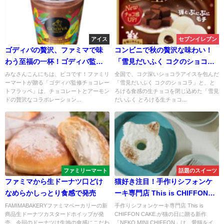
アイス
セブンイレブン
ゴディバの贅沢、ファミマで味
コンビニで秋の贅沢な味わい！
わう至福の一杯！ゴディバ監修
「雪見だいふく コクのショコ
チョコレートフラッペ
ラ」「雪見だいふく とろける生
みなさんこんにちは、ピコです！ファミリ
全国で、コク深いショコラアイスを包んだ
ーマートが贈る「ゴディバ監修チョコレー
「雪見だいふく コクのショコラ」と、と
チョコレート」が発売！
トフラッペ」は、チョコレートとアーモン
ろける食感の生チョコを閉じ込めた「雪見
ドの贅沢なコラボレーション...
だいふく とろける生チョコ...
ファミリーマート
話題のスイーツ
ファミマから生ドーナツ口どけ
猫好き注目！手作りシフォンケ
なめらかしっとり食感で発売
ーキ専門店 This is CHIFFON
CAKE.が「猫の日」に贈る新作
FAMIMABAKERYファミマベーカリーの新
手作りシフォンケーキ専門店 This is
商品生ドーナツカスタードホイップが発
CHIFFON CAKE.が猫の日に贈る新作
『NEKO MINI CHIFFON』登
売。今回のドーナツは生地の食感にこだわ
「NEKO MINI CHIFFON」は、愛猫をイ