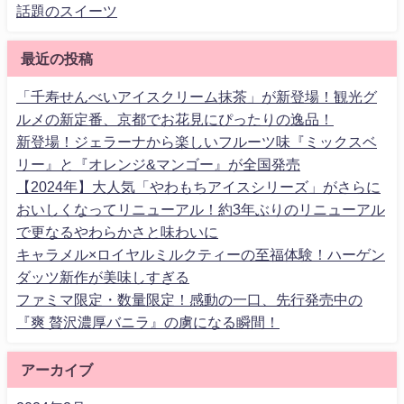
話題のスイーツ
最近の投稿
「千寿せんべいアイスクリーム抹茶」が新登場！観光グ
ルメの新定番、京都でお花見にぴったりの逸品！
新登場！ジェラーナから楽しいフルーツ味『ミックスベ
リー』と『オレンジ&マンゴー』が全国発売
【2024年】大人気「やわもちアイスシリーズ」がさらに
おいしくなってリニューアル！約3年ぶりのリニューアル
で更なるやわらかさと味わいに
キャラメル×ロイヤルミルクティーの至福体験！ハーゲン
ダッツ新作が美味しすぎる
ファミマ限定・数量限定！感動の一口、先行発売中の
『爽 贅沢濃厚バニラ』の虜になる瞬間！
アーカイブ