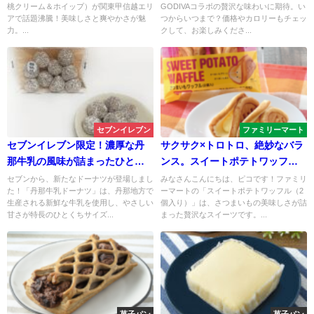
桃クリーム＆ホイップ）が関東甲信越エリ
GODIVAコラボの贅沢な味わいに期待。い
野県産川中島白桃」が登場！
アで話題沸騰！美味しさと爽やかさが魅
つからいつまで？価格やカロリーもチェッ
力。...
クして、お楽しみくださ...
セブンイレブン
ファミリーマート
セブンイレブン限定！濃厚な丹
サクサク×トロトロ、絶妙なバラ
那牛乳の風味が詰まったひとく
ンス。スイートポテトワッフル
ちミルクドーナツ、九つの幸せ
の魔法に魅了されて。スイート
セブンから、新たなドーナツが登場しまし
みなさんこんにちは、ピコです！ファミリ
た！「丹那牛乳ドーナツ」は、丹那地方で
ーマートの「スイートポテトワッフル（2
を味わおう
ポテトワッフル（2個入）
生産される新鮮な牛乳を使用し、やさしい
個入り）」は、さつまいもの美味しさが詰
甘さが特長のひとくちサイズ...
まった贅沢なスイーツです。...