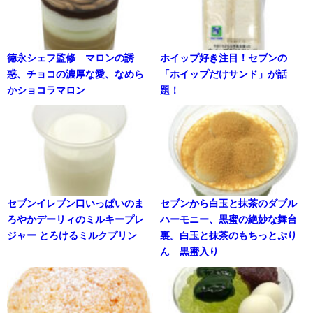
徳永シェフ監修 マロンの誘
ホイップ好き注目！セブンの
惑、チョコの濃厚な愛、なめら
「ホイップだけサンド」が話
かショコラマロン
題！
セブンイレブン口いっぱいのま
セブンから白玉と抹茶のダブル
ろやかデーリィのミルキープレ
ハーモニー、黒蜜の絶妙な舞台
ジャー とろけるミルクプリン
裏。白玉と抹茶のもちっとぷり
ん 黒蜜入り