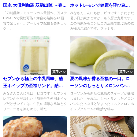
国永 大倶利伽羅 双騎出陣 ～春風
ホットレモンで健康を呼び込も
桃李巵～がDMM TVで熱い配信
う！「ホットレモン」
「刀剣乱舞」ミュージカル最新作、刀ステ
みなさんこんにちは、ピコです！まだまだ
DMM TVで視聴可能！舞台の熱気を4K画
暑い日が続きますが、もう暦は九月です。
中！
質で楽しもう。アーカイブ配信も要チェッ
この時期からコンビニの店頭で並ぶあの飲
ク！...
み物のご紹介です。ファミリ...
菓子パン
菓子パン
セブンから極上の牛乳風味、酪
夏の風味が香る至福の一口。ロ
王ホイップの至福サンド。酪王
ーソンのしっとりメロンパン、
牛乳使用ホイップだけサンド
マスクメロンホイップクリーム
みなさんこんにちは、ピコです！セブンイ
ローソンから新たな魅惑のスイーツが登場
レブンから登場した「酪王牛乳使用ホイッ
しました！それは、しっとりとしたメロン
が贅沢に詰まったスイーツで、
プだけサンド」は、牛乳の濃厚な風味とク
パンにたっぷりと詰まったマスクメロンホ
メロンの魅力を存分に楽しめま
リーミーさを楽しめる、新た...
イップクリームの絶妙な組み...
す