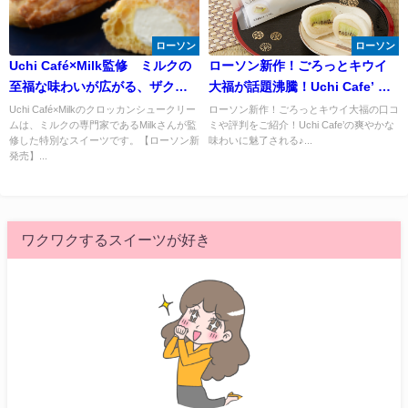
ローソン
ローソン
Uchi Café×Milk監修 ミルクの
ローソン新作！ごろっとキウイ
至福な味わいが広がる、ザクザ
大福が話題沸騰！Uchi Cafe’ 夏
ク食感のクロッカンシュークリ
スイーツの虜♪
Uchi Café×Milkのクロッカンシュークリー
ローソン新作！ごろっとキウイ大福の口コ
ムは、ミルクの専門家であるMilkさんが監
ミや評判をご紹介！Uchi Cafe’の爽やかな
ーム！
修した特別なスイーツです。【ローソン新
味わいに魅了される♪...
発売】...
ワクワクするスイーツが好き